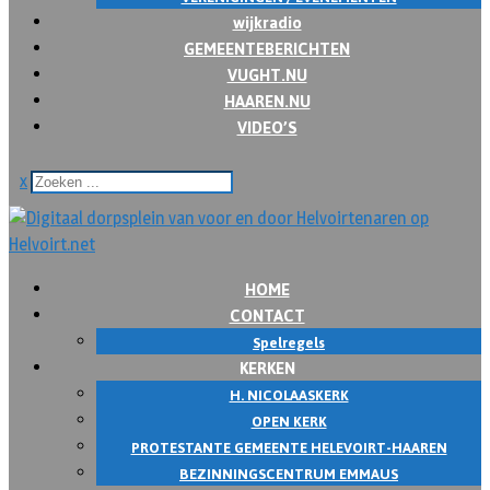
wijkradio
GEMEENTEBERICHTEN
VUGHT.NU
HAAREN.NU
VIDEO’S
x
HOME
CONTACT
Spelregels
KERKEN
H. NICOLAASKERK
OPEN KERK
PROTESTANTE GEMEENTE HELEVOIRT-HAAREN
BEZINNINGSCENTRUM EMMAUS