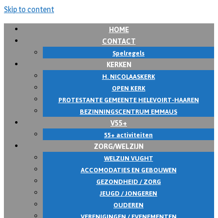
Skip to content
HOME
CONTACT
Spelregels
KERKEN
H. NICOLAASKERK
OPEN KERK
PROTESTANTE GEMEENTE HELEVOIRT-HAAREN
BEZINNINGSCENTRUM EMMAUS
V55+
55+ activiteiten
ZORG/WELZIJN
WELZIJN VUGHT
ACCOMODATIES EN GEBOUWEN
GEZONDHEID / ZORG
JEUGD / JONGEREN
OUDEREN
VERENIGINGEN / EVENEMENTEN