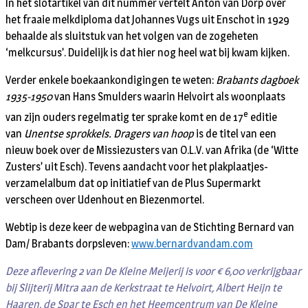
In het slotartikel van dit nummer vertelt Anton van Dorp over
het fraaie melkdiploma dat Johannes Vugs uit Enschot in 1929
behaalde als sluitstuk van het volgen van de zogeheten
‘melkcursus’. Duidelijk is dat hier nog heel wat bij kwam kijken.
Verder enkele boekaankondigingen te weten:
Brabants dagboek
1935-1950
van Hans Smulders waarin Helvoirt als woonplaats
e
van zijn ouders regelmatig ter sprake komt en de 17
editie
van
Unentse sprokkels. Dragers van hoop
is de titel van een
nieuw boek over de Missiezusters van O.L.V. van Afrika (de ‘Witte
Zusters’ uit Esch). Tevens aandacht voor het plakplaatjes-
verzamelalbum dat op initiatief van de Plus Supermarkt
verscheen over Udenhout en Biezenmortel.
Webtip is deze keer de webpagina van de Stichting Bernard van
Dam/ Brabants dorpsleven:
www.bernardvandam.com
Deze aflevering 2 van De Kleine Meijerij is voor € 6,00 verkrijgbaar
bij Slijterij Mitra aan de Kerkstraat te Helvoirt, Albert Heijn te
Haaren, de Spar te Esch en het Heemcentrum van De Kleine