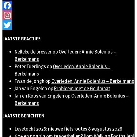
Facebook
Instagram
Twitter
LAATSTE REACTIES
Nelleke de bresser
op
Overleden: Annie Bolenius –
Berkelmans
Peter Tuerlings
op
Overleden: Annie Bolenius –
Berkelmans
Twan de Jongh
op
Overleden: Annie Bolenius – Berkelmans
Jan van Engelen
op
Probleem met de Geldmaat
Jan en Roos van Engelen
op
Overleden: Annie Bolenius –
Berkelmans
LAATSTE BERICHTEN
Leyetocht 2026: nieuwe fietsroutes
8 augustus 2026
60+ en nog zin om te voetballen? Kom Walking Footballen!