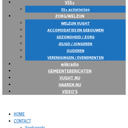
V55+
55+ activiteiten
ZORG/WELZIJN
WELZIJN VUGHT
ACCOMODATIES EN GEBOUWEN
GEZONDHEID / ZORG
JEUGD / JONGEREN
OUDEREN
VERENIGINGEN / EVENEMENTEN
wijkradio
GEMEENTEBERICHTEN
VUGHT.NU
HAAREN.NU
VIDEO’S
HOME
CONTACT
Spelregels