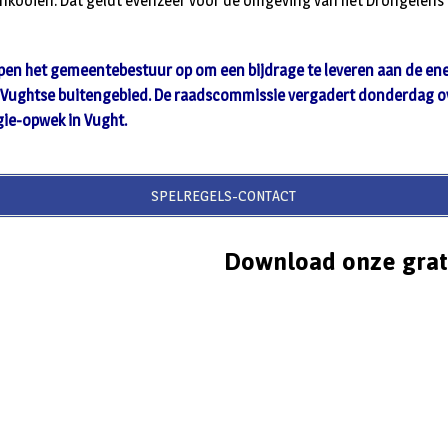
ooien. Dat geldt evenzeer voor de omgeving van het Drongelens 
pen het gemeentebestuur op om een bijdrage te leveren aan de ene
e Vughtse buitengebied. De raadscommissie vergadert donderdag ov
gie-opwek in Vught.
SPELREGELS-CONTACT
Download onze grat