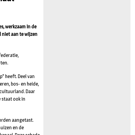
n
es, werkzaam in de
niet aan te wijzen
ederatie,
ten.
p” heeft. Deel van
en, bos- en heide,
cultuurland. Daar
 staat ook in
orden aangetast.
muizen en de