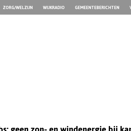
ZORG/WELZIJN
WIJKRADIO
GEMEENTEBERICHTEN
s: geen zon- en windenergie bij ka