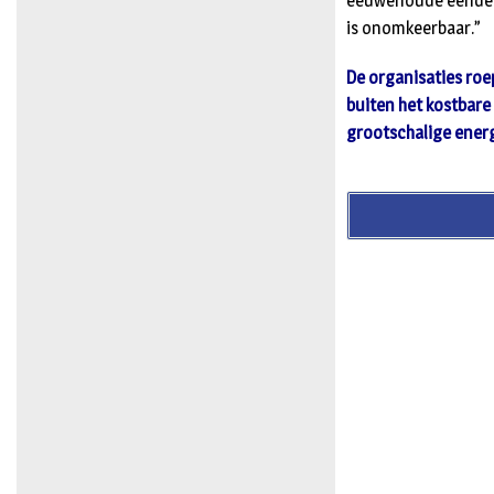
eeuwenoude eendenk
is onomkeerbaar.”
De organisaties roe
buiten het kostbar
grootschalige ener