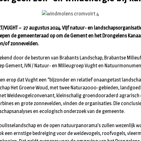
/VUGHT – 27 augustus 2024. Vijf natuur- en landschapsorganisati
epen de gemeenteraad op om de Gement en het Drongelens Kanaal 
en/of zonnevelden.
ekend door de besturen van Brabants Landschap, Brabantse Milieuf
p Gement, IVN / Natuur- en Milieugroep Vught en Natuurmonumen
zen erop dat Vught een “bijzonder en relatief onaangetast landscha
schap Het Groene Woud, met twee Natura2000-gebieden, landgoeder
et Weidevogelconvenant, kleinschalig groendooraderd agrarisch 
bines en grote zonnevelden, vinden de organisaties. Die conclusie
dschapsanalyses en ecologisch onderzoek van de gemeente.
coulisselandschap en de open natuurpanorama’s zullen wezenlijk w
ok een ernstige bedreiging voor de weidevogels, roofvogels, vleer