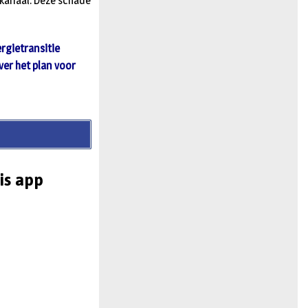
kanaal. Deze schade
rgietransitie
er het plan voor
is app