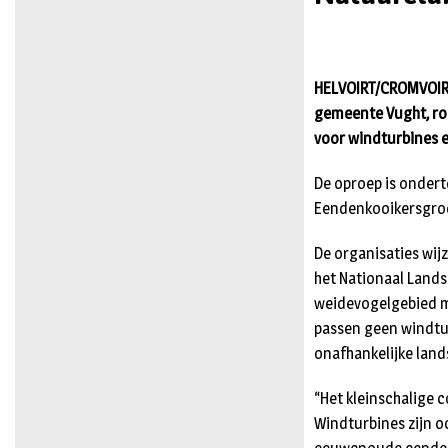
HELVOIRT/CROMVOIRT
gemeente Vught, ro
voor windturbines 
De oproep is ondert
Eendenkooikersgroe
De organisaties wij
het Nationaal Land
weidevogelgebied m
passen geen windtur
onafhankelijke lan
“Het kleinschalige 
Windturbines zijn o