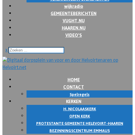
wijkradio
GEMEENTEBERICHTEN
VUGHT.NU
HAAREN.NU
VIDEO’S
x
HOME
CONTACT
Spelregels
KERKEN
H. NICOLAASKERK
OPEN KERK
PROTESTANTE GEMEENTE HELEVOIRT-HAAREN
BEZINNINGSCENTRUM EMMAUS