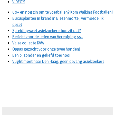
VIDEO’S
60+ en nog zin om te voetballen? Kom Walking Footballen!
Buxusplanten in brand in Biezenmortel, vermoedelijk
opzet
Spreidingswet asielzoekers: hoe zit dat?
Bericht voor de leden van Vereniging 55+
Valse collecte KVW
Oppas gezocht voor onze twee honden!
Een bijzonder en geliefd toernooi
Vught moet naar Den Haag: geen opvang asielzoekers