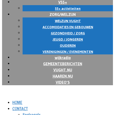
V55+
55+ activiteiten
ZORG/WELZIJN
WELZIJN VUGHT
ACCOMODATIES EN GEBOUWEN
GEZONDHEID / ZORG
JEUGD / JONGEREN
OUDEREN
VERENIGINGEN / EVENEMENTEN
wijkradio
GEMEENTEBERICHTEN
VUGHT.NU
HAAREN.NU
VIDEO’S
HOME
CONTACT
Spelregels