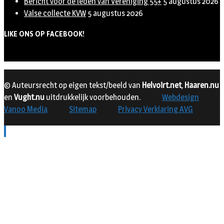
Bericht voor de leden van Vereniging 55+
5 augustus 2026
Valse collecte KVW
5 augustus 2026
LIKE ONS OP FACEBOOK!
© Auteursrecht op eigen tekst/beeld van
Helvoirt.net
,
Haaren.nu
en
Vught.nu
uitdrukkelijk voorbehouden.
Webdesign
Vanoo Media
Sitemap
Privacy Verklaring AVG