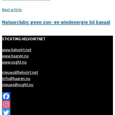
Next article
Natuurclubs: geen zon- en windenergie bij kanaal
STICHTING HELVOIRTNET
www.helvoirt.net
www.haaren.nu
www.vught.nu
nieuws@helvoirt.net
info@haaren.nu
nieuws@vught.nu
Facebook
Instagram