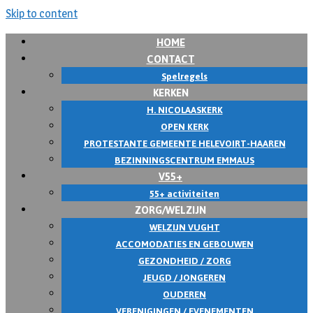
Skip to content
HOME
CONTACT
Spelregels
KERKEN
H. NICOLAASKERK
OPEN KERK
PROTESTANTE GEMEENTE HELEVOIRT-HAAREN
BEZINNINGSCENTRUM EMMAUS
V55+
55+ activiteiten
ZORG/WELZIJN
WELZIJN VUGHT
ACCOMODATIES EN GEBOUWEN
GEZONDHEID / ZORG
JEUGD / JONGEREN
OUDEREN
VERENIGINGEN / EVENEMENTEN