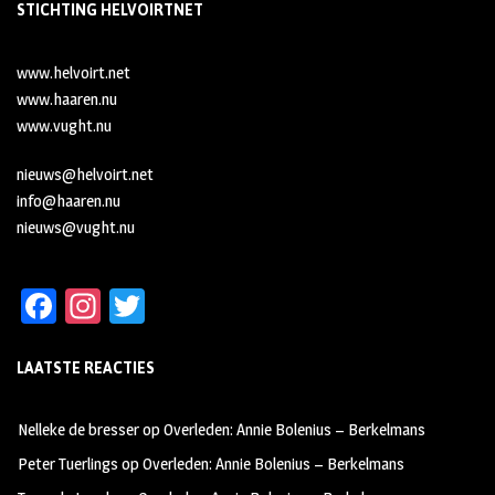
STICHTING HELVOIRTNET
www.helvoirt.net
www.haaren.nu
www.vught.nu
nieuws@helvoirt.net
info@haaren.nu
nieuws@vught.nu
Fa
In
T
ce
st
wi
LAATSTE REACTIES
b
ag
tt
oo
ra
er
Nelleke de bresser
op
Overleden: Annie Bolenius – Berkelmans
k
m
Peter Tuerlings
op
Overleden: Annie Bolenius – Berkelmans