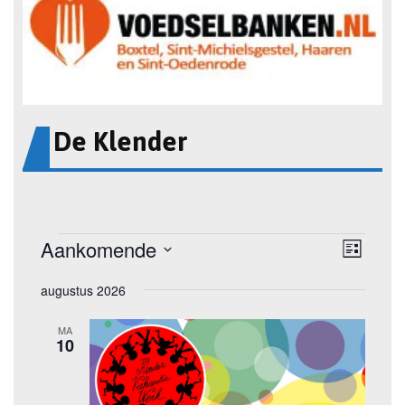
De Klender