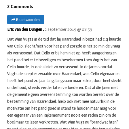
2 Comments
Beantwoorden
Eric van den Dungen ,
2 september 2019 @ 08:59
Dat Wim Vugts in de tijd dat hij Haarendael in bezit had c.q huurde
van Cello, slecht/niet voor het pand zorgde is net zo min de vraag
als verrassend. Dat Cello er bij hem niet op heeft aangedrongen
het pand beter te beveiligen en beschermen toen Vugts het van
Cello huurde , is ook al niet zo verrassend. In de jaren voordat
Vugts de scepter zwaaide over Haarendael, was Cello eigenaar en
heeft het pand 20 jaar lang, langzaam maar zeker, door heel slecht
onderhoud, steeds verder laten verloederen. Dat al die jaren met
de gemeente geen overeenstemming kon worden bereikt over de
bestemming van Haarendael, hielp ook niet mee natuurlijk in de
motivatie om het pand goed in stand te houden maar mag voor
een eigenaar van een Rijksmonument nooit een reden zijn om de
boel maar te laten verkrotten. Wat Wim Vugt nu “brandwachten”
noemt die van de gemeente niet mochten, waren drie jaar geleden