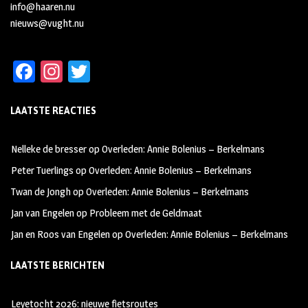
info@haaren.nu
nieuws@vught.nu
Fa
In
T
ce
st
wi
LAATSTE REACTIES
b
ag
tt
oo
ra
er
Nelleke de bresser
op
Overleden: Annie Bolenius – Berkelmans
k
m
Peter Tuerlings
op
Overleden: Annie Bolenius – Berkelmans
Twan de Jongh
op
Overleden: Annie Bolenius – Berkelmans
Jan van Engelen
op
Probleem met de Geldmaat
Jan en Roos van Engelen
op
Overleden: Annie Bolenius – Berkelmans
LAATSTE BERICHTEN
Leyetocht 2026: nieuwe fietsroutes