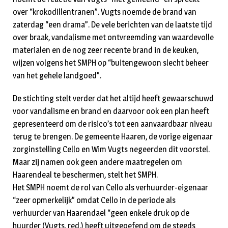
over “krokodillentranen”. Vugts noemde de brand van
zaterdag “een drama”. De vele berichten van de laatste tijd
over braak, vandalisme met ontvreemding van waardevolle
materialen en de nog zeer recente brand in de keuken,
wijzen volgens het SMPH op “buitengewoon slecht beheer
van het gehele landgoed”.
De stichting stelt verder dat het altijd heeft gewaarschuwd
voor vandalisme en brand en daarvoor ook een plan heeft
gepresenteerd om de risico’s tot een aanvaardbaar niveau
terug te brengen. De gemeente Haaren, de vorige eigenaar
zorginstelling Cello en Wim Vugts negeerden dit voorstel.
Maar zij namen ook geen andere maatregelen om
Haarendeal te beschermen, stelt het SMPH.
Het SMPH noemt de rol van Cello als verhuurder-eigenaar
“zeer opmerkelijk” omdat Cello in de periode als
verhuurder van Haarendael “geen enkele druk op de
huurder (Vugts, red.) heeft uitgeoefend om de steeds