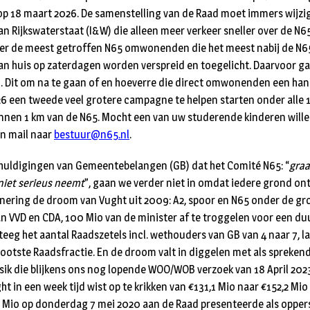
op 18 maart 2026. De samenstelling van de Raad moet immers wijzi
an Rijkswaterstaat (I&W) die alleen meer verkeer sneller over de N65
er de meest getroffen N65 omwonenden die het meest nabij de N6
aan huis op zaterdagen worden verspreid en toegelicht. Daarvoor g
 Dit om na te gaan of en hoeverre die direct omwonenden een han
6 een tweede veel grotere campagne te helpen starten onder alle 
innen 1 km van de N65. Mocht een van uw studerende kinderen wille
en mail naar
bestuur@n65.nl
.
chuldigingen van Gemeentebelangen (GB) dat het Comité N65: “
graa
niet serieus neemt
”, gaan we verder niet in omdat iedere grond ont
nering de droom van Vught uit 2009: A2, spoor en N65 onder de gro
n VVD en CDA, 100 Mio van de minister af te troggelen voor een d
teeg het aantal Raadszetels incl. wethouders van GB van 4 naar 7, la
grootste Raadsfractie. En de droom valt in diggelen met als spreken
ik die blijkens ons nog lopende WOO/WOB verzoek van 18 April 202
t in een week tijd wist op te krikken van €131,1 Mio naar €152,2 Mio
 Mio op donderdag 7 mei 2020 aan de Raad presenteerde als opper