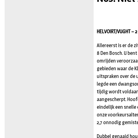
HELVOIRT/VUGHT – 2 
Allereerst is er de
8 Den Bosch. U bent
omrijden veroorzaak
gebieden waar de KD
uitspraken over de 
legde een dwangsom 
tijdig wordt voldaan
aangescherpt. Hoofd
eindelijk een snelle
onze voor­keursalt
2,7 onnodig gemiste
Dubbel genaaid houd