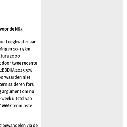
n
voor de N65.
 uur Leeghwaterlaan
ppingen 10-15 km
Natura 2000
t door twee recente
:NL:BBDHA:2025:578
voorwaarden niet
ntern salderen fors
tig argument om nu
e week uitstel van
r week
tenminste
eg bewandelen via de