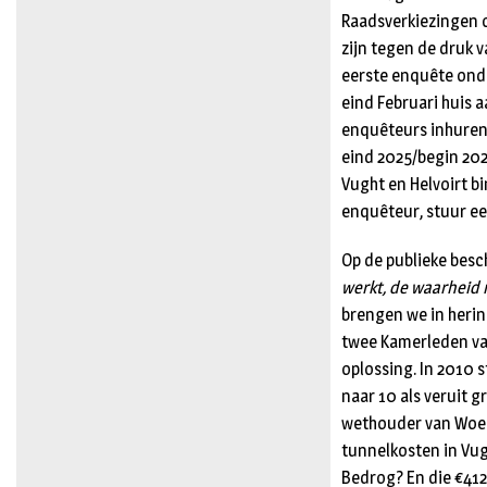
Raadsverkiezingen 
zijn tegen de druk v
eerste enquête ond
eind Februari huis 
enquêteurs inhuren.
eind 2025/begin 202
Vught en Helvoirt b
enquêteur, stuur e
Op de publieke bes
werkt, de waarheid 
brengen we in herin
twee Kamerleden va
oplossing. In 2010 s
naar 10 als veruit 
wethouder van Woes
tunnelkosten in Vugh
Bedrog? En die €412