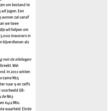
gen om bestand te
 wil jagen. Een
5 wonen zal vanaf
aan we twee
dje wil helpen om
15.000 inwoners in
n bijverdienen als
g met de ellebogen
breekt. Wel
nd. In 2011 wisten
uurzame N65
ter naar 9 en zelfs
d voorbeeld GB-
3 de N65
 en €412 Mio.
ste waarheid. Einde