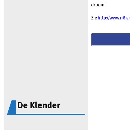
droom!
Zie
http://www.n65.
De Klender