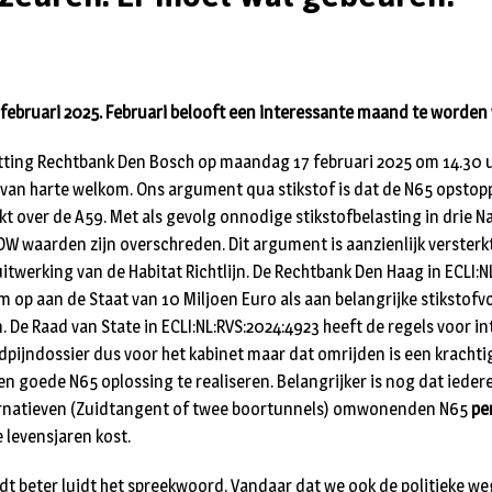
februari 2025. Februari belooft een interessante maand te worden 
 zitting Rechtbank Den Bosch op maandag 17 februari 2025 om 14.30
 van harte welkom. Ons argument qua stikstof is dat de N65 opsto
t over de A59. Met als gevolg onnodige stikstofbelasting in drie 
W waarden zijn overschreden. Dit argument is aanzienlijk versterk
uitwerking van de Habitat Richtlijn. De Rechtbank Den Haag in ECLI
op aan de Staat van 10 Miljoen Euro als aan belangrijke stikstof
. De Raad van State in ECLI:NL:RVS:2024:4923 heeft de regels voor i
pijndossier dus voor het kabinet maar dat omrijden is een krach
 en goede N65 oplossing te realiseren. Belang­rijker is nog dat ieder
erna­tieven (Zuidtangent of twee boortunnels) omwonenden N65
pe
 levensjaren kost.
t beter luidt het spreekwoord. Vandaar dat we ook de politieke w