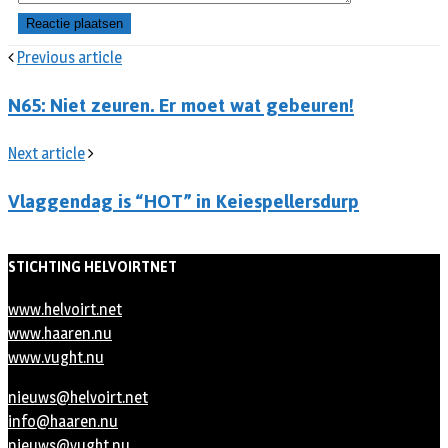
Previous article
N65: Niet zeuren. Er moet wat gebeuren!
Next article
Vlaggendag is “HOT” in Keiespellersdurp
STICHTING HELVOIRTNET
www.helvoirt.net
www.haaren.nu
www.vught.nu
nieuws@helvoirt.net
info@haaren.nu
nieuws@vught.nu