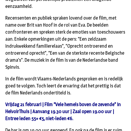
eenzaamheid.
Recensenten en publiek spraken lovend over de film, met
name over Brit van Hoof in de rol van Eva. De beelden
confronteren en spreken sterk de emoties van toeschouwers
aan. Enkele opmerkingen uit de pers: “Een zeldzaam
indrukwekkend familierelaas”, “Oprecht ontroerend en
ontroerend oprecht”, “Een van de sterkste recente Belgische
drama’s”. De muziek in de film is van de Nederlandse band
Spinvis.
In de film wordt Vlaams-Nederlands gesproken en is redelijk
goed te volgen. Toch leert de ervaring dat het prettig is dat
de film Nederlands ondertiteld is.
Vrijdag 21 februari | Film “Vele hemels boven de zevende” in
HelvoirThuis | Aanvang 19.30 uur | Zaal open 19.00 uur |
Entree leden 55+ €5, niet-leden €6.
De bar is om 19.00 uur geopend. En ook na de film is er ruim