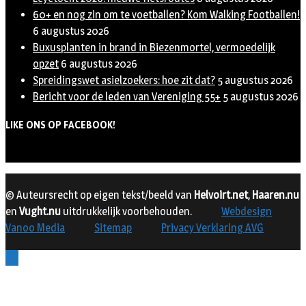
60+ en nog zin om te voetballen? Kom Walking Footballen!
6 augustus 2026
Buxusplanten in brand in Biezenmortel, vermoedelijk
opzet
6 augustus 2026
Spreidingswet asielzoekers: hoe zit dat?
5 augustus 2026
Bericht voor de leden van Vereniging 55+
5 augustus 2026
LIKE ONS OP FACEBOOK!
© Auteursrecht op eigen tekst/beeld van
Helvoirt.net
,
Haaren.nu
en
Vught.nu
uitdrukkelijk voorbehouden.
Webdesign
Vanoo Media
Sitemap
Privacy Verklaring AVG