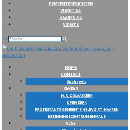
GEMEENTEBERICHTEN
VUGHT.NU
HAAREN.NU
VIDEO’S
x
HOME
CONTACT
Spelregels
KERKEN
H. NICOLAASKERK
OPEN KERK
PROTESTANTE GEMEENTE HELEVOIRT-HAAREN
BEZINNINGSCENTRUM EMMAUS
V55+