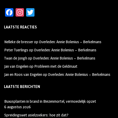
Fa
In
T
ce
st
wi
LAATSTE REACTIES
b
ag
tt
oo
ra
er
Nelleke de bresser
op
Overleden: Annie Bolenius – Berkelmans
k
m
Peter Tuerlings
op
Overleden: Annie Bolenius – Berkelmans
Twan de Jongh
op
Overleden: Annie Bolenius – Berkelmans
Jan van Engelen
op
Probleem met de Geldmaat
Jan en Roos van Engelen
op
Overleden: Annie Bolenius – Berkelmans
LAATSTE BERICHTEN
Buxusplanten in brand in Biezenmortel, vermoedelijk opzet
6 augustus 2026
Spreidingswet asielzoekers: hoe zit dat?