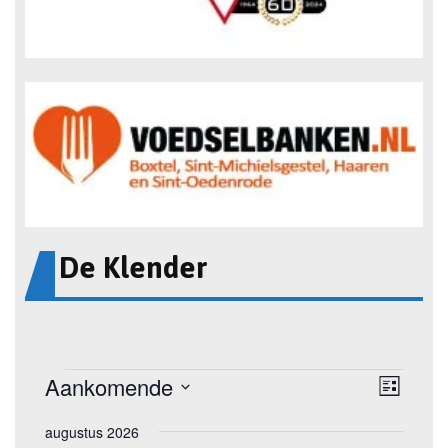
De Klender