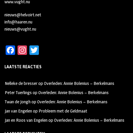
www.vught.nu
nieuws@helvoirt.net
info@haaren.nu
nieuws@vught.nu
Fa
In
T
ce
st
wi
LAATSTE REACTIES
b
ag
tt
oo
ra
er
Nelleke de bresser
op
Overleden: Annie Bolenius – Berkelmans
k
m
Peter Tuerlings
op
Overleden: Annie Bolenius – Berkelmans
Twan de Jongh
op
Overleden: Annie Bolenius – Berkelmans
Jan van Engelen
op
Probleem met de Geldmaat
Jan en Roos van Engelen
op
Overleden: Annie Bolenius – Berkelmans