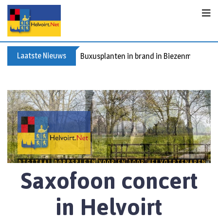
Laatste Nieuws
Spreidingswet asielzoekers: hoe zit dat?
Saxofoon concert
in Helvoirt