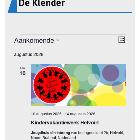
De Klender