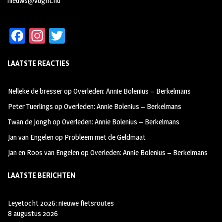
nieuws@vught.nu
Fa
In
T
ce
st
wi
LAATSTE REACTIES
b
ag
tt
oo
ra
er
Nelleke de bresser
op
Overleden: Annie Bolenius – Berkelmans
k
m
Peter Tuerlings
op
Overleden: Annie Bolenius – Berkelmans
Twan de Jongh
op
Overleden: Annie Bolenius – Berkelmans
Jan van Engelen
op
Probleem met de Geldmaat
Jan en Roos van Engelen
op
Overleden: Annie Bolenius – Berkelmans
LAATSTE BERICHTEN
Leyetocht 2026: nieuwe fietsroutes
8 augustus 2026