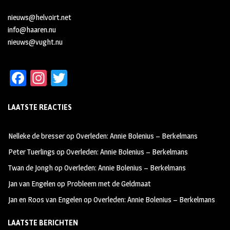
nieuws@helvoirt.net
info@haaren.nu
nieuws@vught.nu
Fa
In
T
ce
st
wi
LAATSTE REACTIES
b
ag
tt
oo
ra
er
Nelleke de bresser
op
Overleden: Annie Bolenius – Berkelmans
k
m
Peter Tuerlings
op
Overleden: Annie Bolenius – Berkelmans
Twan de Jongh
op
Overleden: Annie Bolenius – Berkelmans
Jan van Engelen
op
Probleem met de Geldmaat
Jan en Roos van Engelen
op
Overleden: Annie Bolenius – Berkelmans
LAATSTE BERICHTEN