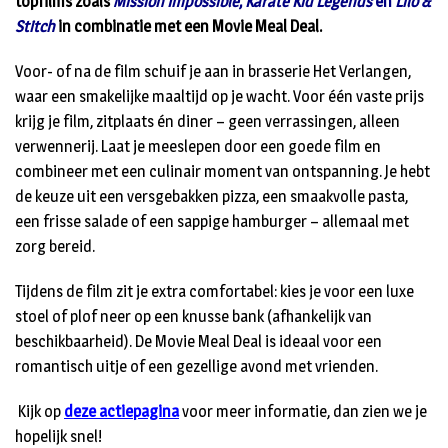
topfilms zoals
Mission Impossible
,
Karate Kid Legends
en
Lilo &
Stitch
in combinatie met een Movie Meal Deal.
Voor- of na de film schuif je aan in brasserie Het Verlangen,
waar een smakelijke maaltijd op je wacht. Voor één vaste prijs
krijg je film, zitplaats én diner – geen verrassingen, alleen
verwennerij. Laat je meeslepen door een goede film en
combineer met een culinair moment van ontspanning. Je hebt
de keuze uit een versgebakken pizza, een smaakvolle pasta,
een frisse salade of een sappige hamburger – allemaal met
zorg bereid.
Tijdens de film zit je extra comfortabel: kies je voor een luxe
stoel of plof neer op een knusse bank (afhankelijk van
beschikbaarheid). De Movie Meal Deal is ideaal voor een
romantisch uitje of een gezellige avond met vrienden.
Kijk op
deze actiepagina
voor meer informatie, dan zien we je
hopelijk snel!