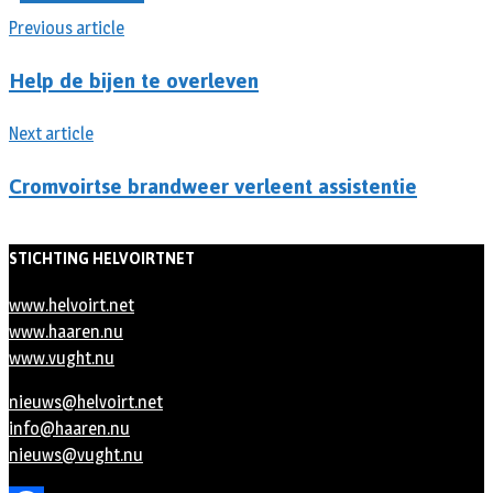
Previous article
Help de bijen te overleven
Next article
Cromvoirtse brandweer verleent assistentie
STICHTING HELVOIRTNET
www.helvoirt.net
www.haaren.nu
www.vught.nu
nieuws@helvoirt.net
info@haaren.nu
nieuws@vught.nu