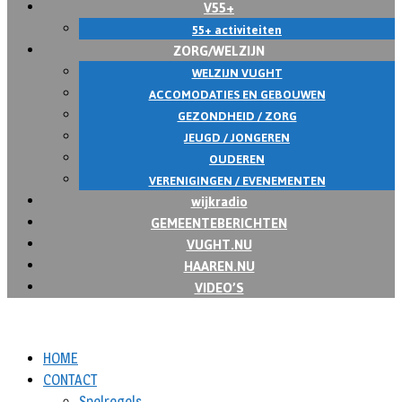
V55+
55+ activiteiten
ZORG/WELZIJN
WELZIJN VUGHT
ACCOMODATIES EN GEBOUWEN
GEZONDHEID / ZORG
JEUGD / JONGEREN
OUDEREN
VERENIGINGEN / EVENEMENTEN
wijkradio
GEMEENTEBERICHTEN
VUGHT.NU
HAAREN.NU
VIDEO’S
HOME
CONTACT
Spelregels