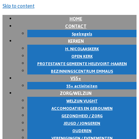
Skip to content
HOME
CONTACT
Spelregels
KERKEN
H. NICOLAASKERK
OPEN KERK
PROTESTANTE GEMEENTE HELEVOIRT-HAAREN
BEZINNINGSCENTRUM EMMAUS
V55+
55+ activiteiten
ZORG/WELZIJN
WELZIJN VUGHT
ACCOMODATIES EN GEBOUWEN
GEZONDHEID / ZORG
JEUGD / JONGEREN
OUDEREN
VERENIGINGEN / EVENEMENTEN