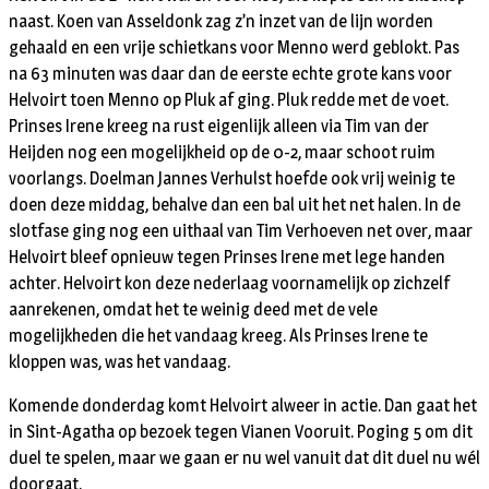
naast. Koen van Asseldonk zag z’n inzet van de lijn worden
gehaald en een vrije schietkans voor Menno werd geblokt. Pas
na 63 minuten was daar dan de eerste echte grote kans voor
Helvoirt toen Menno op Pluk af ging. Pluk redde met de voet.
Prinses Irene kreeg na rust eigenlijk alleen via Tim van der
Heijden nog een mogelijkheid op de 0-2, maar schoot ruim
voorlangs. Doelman Jannes Verhulst hoefde ook vrij weinig te
doen deze middag, behalve dan een bal uit het net halen. In de
slotfase ging nog een uithaal van Tim Verhoeven net over, maar
Helvoirt bleef opnieuw tegen Prinses Irene met lege handen
achter. Helvoirt kon deze nederlaag voornamelijk op zichzelf
aanrekenen, omdat het te weinig deed met de vele
mogelijkheden die het vandaag kreeg. Als Prinses Irene te
kloppen was, was het vandaag.
Komende donderdag komt Helvoirt alweer in actie. Dan gaat het
in Sint-Agatha op bezoek tegen Vianen Vooruit. Poging 5 om dit
duel te spelen, maar we gaan er nu wel vanuit dat dit duel nu wél
doorgaat.