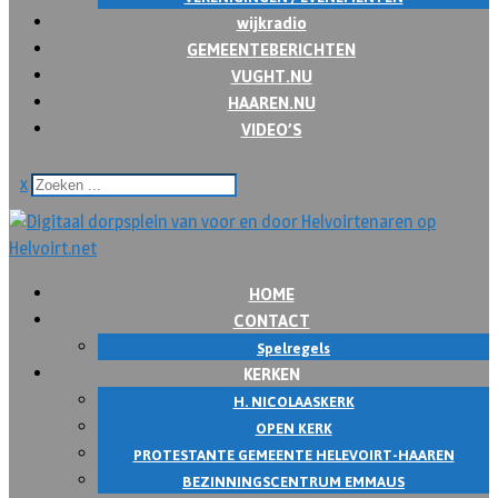
wijkradio
GEMEENTEBERICHTEN
VUGHT.NU
HAAREN.NU
VIDEO’S
x
HOME
CONTACT
Spelregels
KERKEN
H. NICOLAASKERK
OPEN KERK
PROTESTANTE GEMEENTE HELEVOIRT-HAAREN
BEZINNINGSCENTRUM EMMAUS