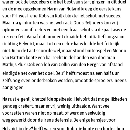
waren ook de bezoekers die het best van start gingen in dit duel
en de mee opgekomen Harm van Nuland kreeg de eerste kans
voor Prinses Irene. Rob van Kuijk blokte het schot met succes.
Maar na 9 minuten was het wel raak. Guus Reijnders kon vrij
opkomen vanaf rechts en met een fraai schot via de paal was de
0-1 een feit. Vanaf dat moment draaide het initiatief langzaam
richting Helvoirt, maar tot een echte kans leidde het feitelijk
niet. Rico de Laat scoorde wel, maar stond buitenspel en Menno
van Hattum kopte een bal recht in de handen van doelman
Mathijs Pluk. Ook een lob van Collin van den Bergh van afstand
e
eindigde net over het doel. De 1
helft moest na een half uur
zelfs nog even onderbroken worden, omdat de sproeiers ineens
aangingen.
Na rust eigenlijk hetzelfde spelbeeld. Helvoirt dat mogelijkheden
genoeg creëert, maar er vrij weinig uithaalde. Want veel
voorzetten waren niet op maat, of werden veelvuldig
weggewerkt door de Irene defensie. De enige kansjes voor
e
Helvoirt in de 2
helft waren voor Rob, die kopte een hoekschop