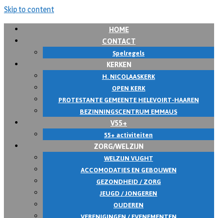
Skip to content
HOME
CONTACT
Spelregels
KERKEN
H. NICOLAASKERK
OPEN KERK
PROTESTANTE GEMEENTE HELEVOIRT-HAAREN
BEZINNINGSCENTRUM EMMAUS
V55+
55+ activiteiten
ZORG/WELZIJN
WELZIJN VUGHT
ACCOMODATIES EN GEBOUWEN
GEZONDHEID / ZORG
JEUGD / JONGEREN
OUDEREN
VERENIGINGEN / EVENEMENTEN