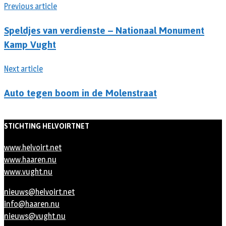
Previous article
Speldjes van verdienste – Nationaal Monument
Kamp Vught
Next article
Auto tegen boom in de Molenstraat
STICHTING HELVOIRTNET
www.helvoirt.net
www.haaren.nu
www.vught.nu
nieuws@helvoirt.net
info@haaren.nu
nieuws@vught.nu