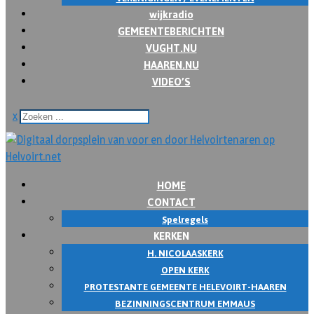
wijkradio
GEMEENTEBERICHTEN
VUGHT.NU
HAAREN.NU
VIDEO’S
x
HOME
CONTACT
Spelregels
KERKEN
H. NICOLAASKERK
OPEN KERK
PROTESTANTE GEMEENTE HELEVOIRT-HAAREN
BEZINNINGSCENTRUM EMMAUS