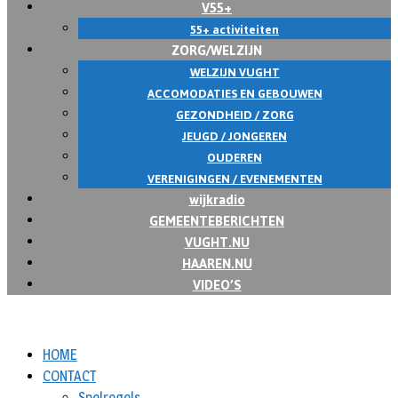
V55+
55+ activiteiten
ZORG/WELZIJN
WELZIJN VUGHT
ACCOMODATIES EN GEBOUWEN
GEZONDHEID / ZORG
JEUGD / JONGEREN
OUDEREN
VERENIGINGEN / EVENEMENTEN
wijkradio
GEMEENTEBERICHTEN
VUGHT.NU
HAAREN.NU
VIDEO’S
HOME
CONTACT
Spelregels