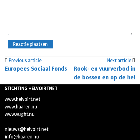
Previous article
Next article
Europees Sociaal Fonds
Rook- en vuurverbod in
de bossen en op de hei
STICHTING HELVOIRTNET
www.helvoirt.net
www.haaren.nu
www.vught.nu
nieuws@helvoirt.net
info@haaren.nu