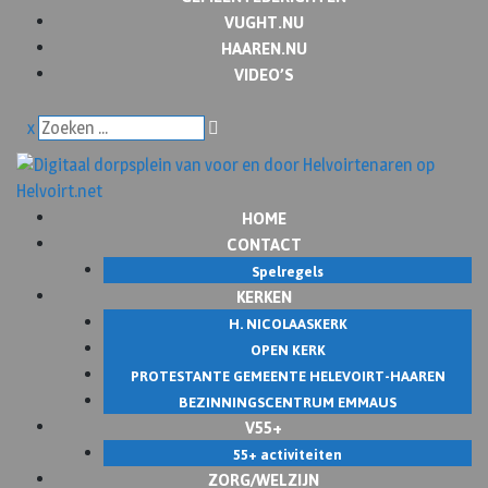
VUGHT.NU
HAAREN.NU
VIDEO’S
x
HOME
CONTACT
Spelregels
KERKEN
H. NICOLAASKERK
OPEN KERK
PROTESTANTE GEMEENTE HELEVOIRT-HAAREN
BEZINNINGSCENTRUM EMMAUS
V55+
55+ activiteiten
ZORG/WELZIJN