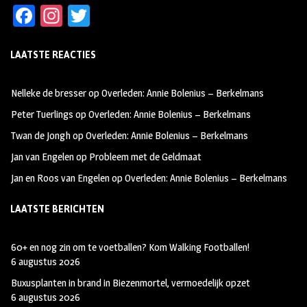
Fa
In
T
ce
st
wi
LAATSTE REACTIES
b
ag
tt
oo
ra
er
Nelleke de bresser
op
Overleden: Annie Bolenius – Berkelmans
k
m
Peter Tuerlings
op
Overleden: Annie Bolenius – Berkelmans
Twan de Jongh
op
Overleden: Annie Bolenius – Berkelmans
Jan van Engelen
op
Probleem met de Geldmaat
Jan en Roos van Engelen
op
Overleden: Annie Bolenius – Berkelmans
LAATSTE BERICHTEN
60+ en nog zin om te voetballen? Kom Walking Footballen!
6 augustus 2026
Buxusplanten in brand in Biezenmortel, vermoedelijk opzet
6 augustus 2026