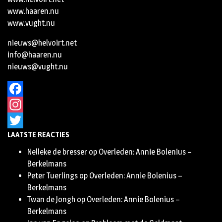
www.haaren.nu
www.vught.nu
nieuws@helvoirt.net
info@haaren.nu
nieuws@vught.nu
Facebook
Instagram
LAATSTE REACTIES
Twitter
Nelleke de bresser
op
Overleden: Annie Bolenius –
Berkelmans
Peter Tuerlings
op
Overleden: Annie Bolenius –
Berkelmans
Twan de Jongh
op
Overleden: Annie Bolenius –
Berkelmans