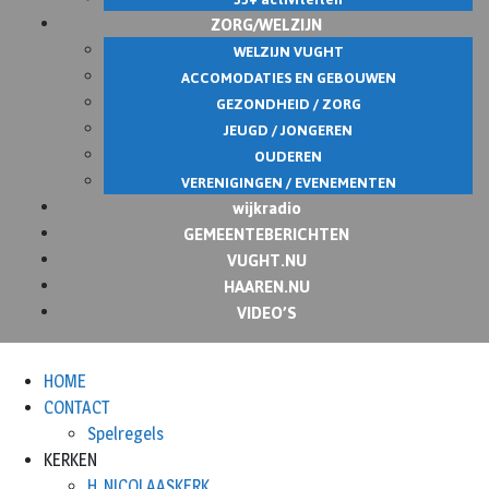
ZORG/WELZIJN
WELZIJN VUGHT
ACCOMODATIES EN GEBOUWEN
GEZONDHEID / ZORG
JEUGD / JONGEREN
OUDEREN
VERENIGINGEN / EVENEMENTEN
wijkradio
GEMEENTEBERICHTEN
VUGHT.NU
HAAREN.NU
VIDEO’S
HOME
CONTACT
Spelregels
KERKEN
H. NICOLAASKERK