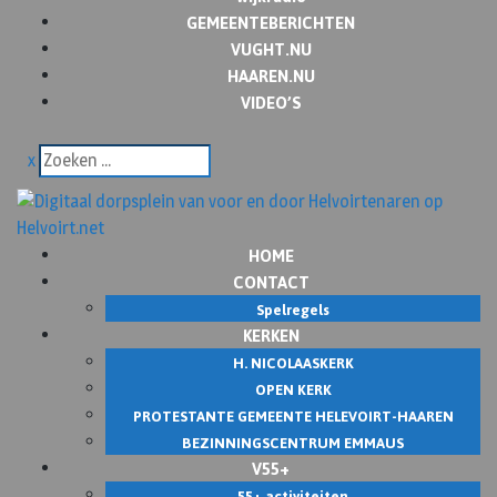
GEMEENTEBERICHTEN
VUGHT.NU
HAAREN.NU
VIDEO’S
x
HOME
CONTACT
Spelregels
KERKEN
H. NICOLAASKERK
OPEN KERK
PROTESTANTE GEMEENTE HELEVOIRT-HAAREN
BEZINNINGSCENTRUM EMMAUS
V55+
55+ activiteiten