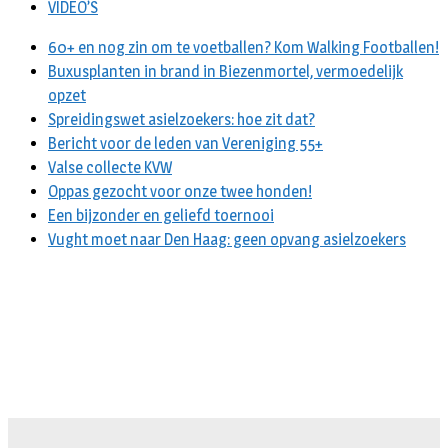
VIDEO’S
60+ en nog zin om te voetballen? Kom Walking Footballen!
Buxusplanten in brand in Biezenmortel, vermoedelijk
opzet
Spreidingswet asielzoekers: hoe zit dat?
Bericht voor de leden van Vereniging 55+
Valse collecte KVW
Oppas gezocht voor onze twee honden!
Een bijzonder en geliefd toernooi
Vught moet naar Den Haag: geen opvang asielzoekers