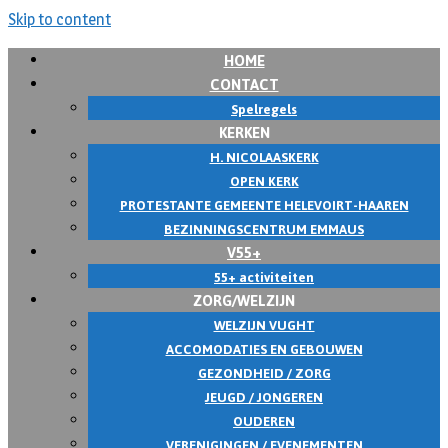
Skip to content
HOME
CONTACT
Spelregels
KERKEN
H. NICOLAASKERK
OPEN KERK
PROTESTANTE GEMEENTE HELEVOIRT-HAAREN
BEZINNINGSCENTRUM EMMAUS
V55+
55+ activiteiten
ZORG/WELZIJN
WELZIJN VUGHT
ACCOMODATIES EN GEBOUWEN
GEZONDHEID / ZORG
JEUGD / JONGEREN
OUDEREN
VERENIGINGEN / EVENEMENTEN