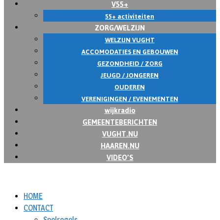
V55+
55+ activiteiten
ZORG/WELZIJN
WELZIJN VUGHT
ACCOMODATIES EN GEBOUWEN
GEZONDHEID / ZORG
JEUGD / JONGEREN
OUDEREN
VERENIGINGEN / EVENEMENTEN
wijkradio
GEMEENTEBERICHTEN
VUGHT.NU
HAAREN.NU
VIDEO’S
HOME
CONTACT
Spelregels