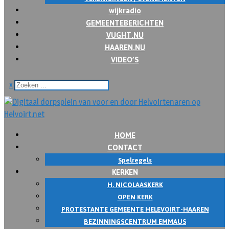
wijkradio
GEMEENTEBERICHTEN
VUGHT.NU
HAAREN.NU
VIDEO’S
x
HOME
CONTACT
Spelregels
KERKEN
H. NICOLAASKERK
OPEN KERK
PROTESTANTE GEMEENTE HELEVOIRT-HAAREN
BEZINNINGSCENTRUM EMMAUS