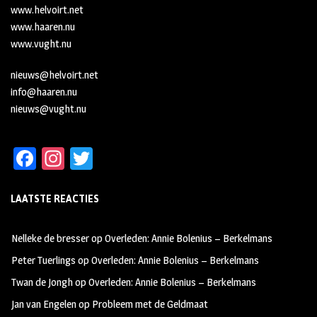
www.helvoirt.net
www.haaren.nu
www.vught.nu
nieuws@helvoirt.net
info@haaren.nu
nieuws@vught.nu
Fa
In
T
ce
st
wi
LAATSTE REACTIES
b
ag
tt
oo
ra
er
Nelleke de bresser
op
Overleden: Annie Bolenius – Berkelmans
k
m
Peter Tuerlings
op
Overleden: Annie Bolenius – Berkelmans
Twan de Jongh
op
Overleden: Annie Bolenius – Berkelmans
Jan van Engelen
op
Probleem met de Geldmaat