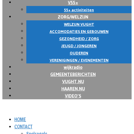
V55+
55+ activiteiten
ZORG/WELZIJN
WELZIJN VUGHT
ACCOMODATIES EN GEBOUWEN
GEZONDHEID / ZORG
JEUGD / JONGEREN
OUDEREN
VERENIGINGEN / EVENEMENTEN
wijkradio
GEMEENTEBERICHTEN
VUGHT.NU
HAAREN.NU
VIDEO’S
HOME
CONTACT
Spelregels