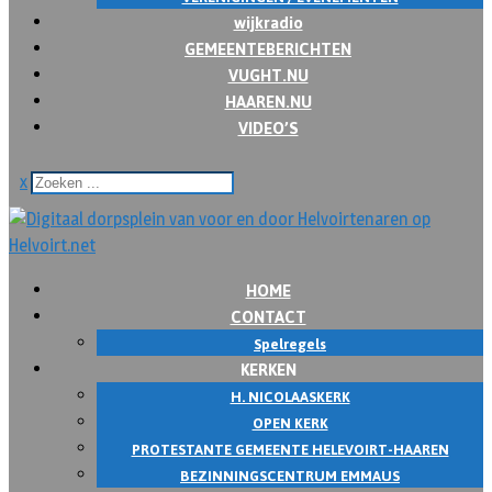
wijkradio
GEMEENTEBERICHTEN
VUGHT.NU
HAAREN.NU
VIDEO’S
x
HOME
CONTACT
Spelregels
KERKEN
H. NICOLAASKERK
OPEN KERK
PROTESTANTE GEMEENTE HELEVOIRT-HAAREN
BEZINNINGSCENTRUM EMMAUS