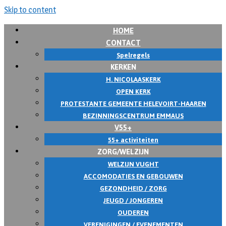
Skip to content
HOME
CONTACT
Spelregels
KERKEN
H. NICOLAASKERK
OPEN KERK
PROTESTANTE GEMEENTE HELEVOIRT-HAAREN
BEZINNINGSCENTRUM EMMAUS
V55+
55+ activiteiten
ZORG/WELZIJN
WELZIJN VUGHT
ACCOMODATIES EN GEBOUWEN
GEZONDHEID / ZORG
JEUGD / JONGEREN
OUDEREN
VERENIGINGEN / EVENEMENTEN