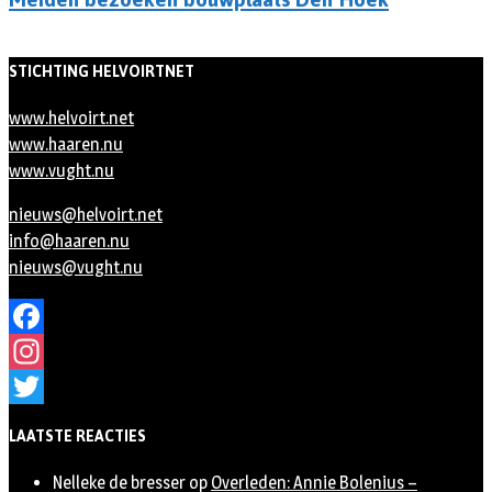
STICHTING HELVOIRTNET
www.helvoirt.net
www.haaren.nu
www.vught.nu
nieuws@helvoirt.net
info@haaren.nu
nieuws@vught.nu
Facebook
Instagram
Twitter
LAATSTE REACTIES
Nelleke de bresser
op
Overleden: Annie Bolenius –