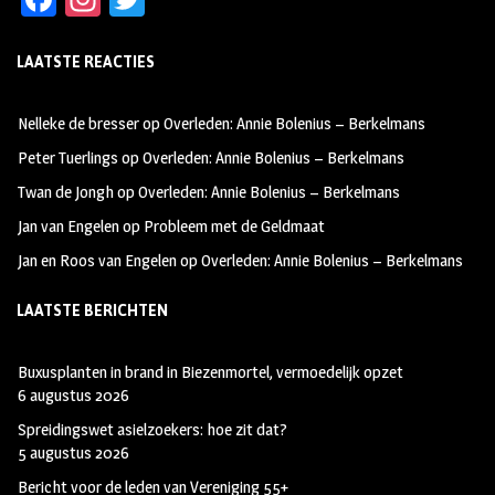
ce
st
wi
LAATSTE REACTIES
b
ag
tt
oo
ra
er
Nelleke de bresser
op
Overleden: Annie Bolenius – Berkelmans
k
m
Peter Tuerlings
op
Overleden: Annie Bolenius – Berkelmans
Twan de Jongh
op
Overleden: Annie Bolenius – Berkelmans
Jan van Engelen
op
Probleem met de Geldmaat
Jan en Roos van Engelen
op
Overleden: Annie Bolenius – Berkelmans
LAATSTE BERICHTEN
Buxusplanten in brand in Biezenmortel, vermoedelijk opzet
6 augustus 2026
Spreidingswet asielzoekers: hoe zit dat?
5 augustus 2026
Bericht voor de leden van Vereniging 55+