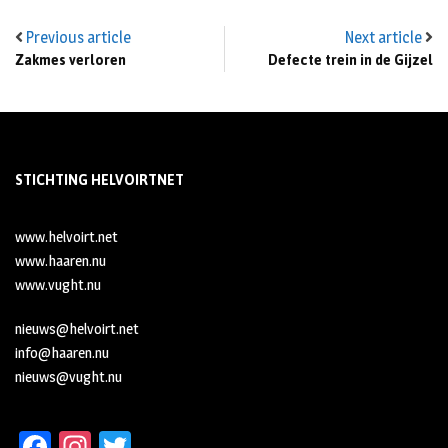
Previous article
Next article
Zakmes verloren
Defecte trein in de Gijzel
STICHTING HELVOIRTNET
www.helvoirt.net
www.haaren.nu
www.vught.nu
nieuws@helvoirt.net
info@haaren.nu
nieuws@vught.nu
Fa
In
T