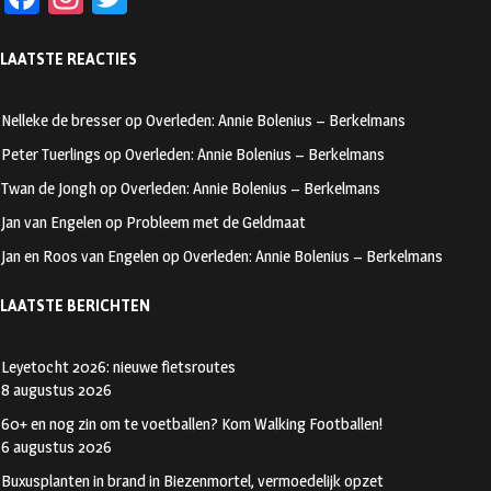
ce
st
wi
LAATSTE REACTIES
b
ag
tt
oo
ra
er
Nelleke de bresser
op
Overleden: Annie Bolenius – Berkelmans
k
m
Peter Tuerlings
op
Overleden: Annie Bolenius – Berkelmans
Twan de Jongh
op
Overleden: Annie Bolenius – Berkelmans
Jan van Engelen
op
Probleem met de Geldmaat
Jan en Roos van Engelen
op
Overleden: Annie Bolenius – Berkelmans
LAATSTE BERICHTEN
Leyetocht 2026: nieuwe fietsroutes
8 augustus 2026
60+ en nog zin om te voetballen? Kom Walking Footballen!
6 augustus 2026
Buxusplanten in brand in Biezenmortel, vermoedelijk opzet