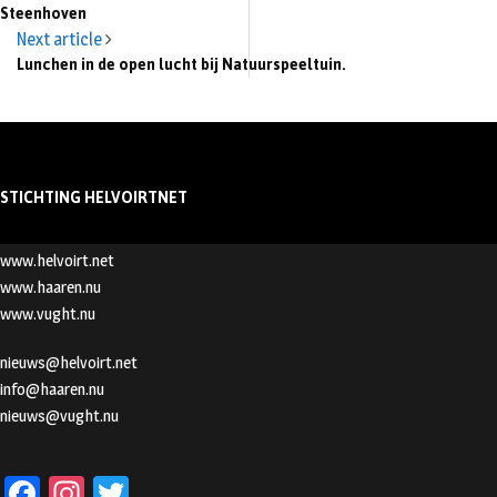
Steenhoven
Next article
Lunchen in de open lucht bij Natuurspeeltuin.
STICHTING HELVOIRTNET
www.helvoirt.net
www.haaren.nu
www.vught.nu
nieuws@helvoirt.net
info@haaren.nu
nieuws@vught.nu
Fa
In
T