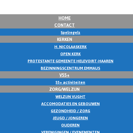
HOME
CONTACT
Spelregels
KERKEN
H. NICOLAASKERK
OPEN KERK
PROTESTANTE GEMEENTE HELEVOIRT-HAAREN
BEZINNINGSCENTRUM EMMAUS
V55+
55+ activiteiten
ZORG/WELZIJN
WELZIJN VUGHT
ACCOMODATIES EN GEBOUWEN
GEZONDHEID / ZORG
JEUGD / JONGEREN
OUDEREN
VERENIGINGEN / EVENEMENTEN