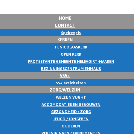
HOME
CONTACT
Spelregels
KERKEN
H. NICOLAASKERK
OPEN KERK
PROTESTANTE GEMEENTE HELEVOIRT-HAAREN
BEZINNINGSCENTRUM EMMAUS
V55+
55+ activiteiten
ZORG/WELZIJN
WELZIJN VUGHT
ACCOMODATIES EN GEBOUWEN
GEZONDHEID / ZORG
JEUGD / JONGEREN
OUDEREN
VERENIGINGEN / EVENEMENTEN