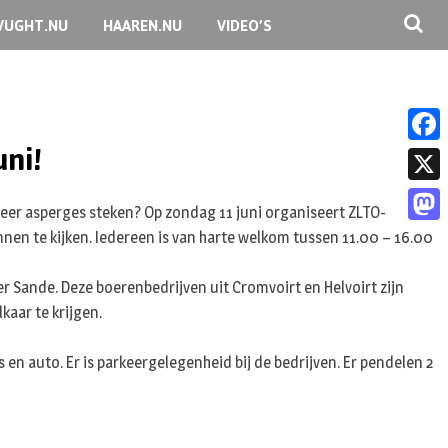
VUGHT.NU
HAAREN.NU
VIDEO’S
uni!
F
a
X
keer asperges steken? Op zondag 11 juni organiseert ZLTO-
c
M
binnen te kijken. Iedereen is van harte welkom tussen 11.00 – 16.00
e
a
b
r Sande. Deze boerenbedrijven uit Cromvoirt en Helvoirt zijn
s
kaar te krijgen.
o
t
o
 en auto. Er is parkeergelegenheid bij de bedrijven. Er pendelen 2
o
k
d
o