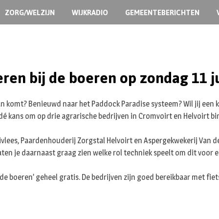
ZORG/WELZIJN
WIJKRADIO
GEMEENTEBERICHTEN
ren bij de boeren op zondag 11 j
aan komt? Benieuwd naar het Paddock Paradise systeem? Wil jij een 
is dé kans om op drie agrarische bedrijven in Cromvoirt en Helvoirt 
vlees, Paardenhouderij Zorgstal Helvoirt en Aspergekwekerij Van de
en je daarnaast graag zien welke rol techniek speelt om dit voor el
de boeren’ geheel gratis. De bedrijven zijn goed bereikbaar met fiets