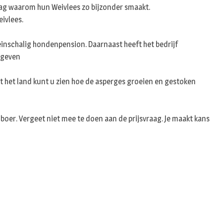
n
raag waarom hun Weivlees zo bijzonder smaakt.
eivlees.
inschalig hondenpension. Daarnaast heeft het bedrijf
egeven
het het land kunt u zien hoe de asperges groeien en gestoken
 boer. Vergeet niet mee te doen aan de prijsvraag. Je maakt kans