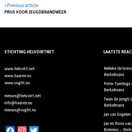
Previous article
PRIJS VOOR JEUGDBRANDWEER
STICHTING HELVOIRTNET
LAATSTE REAC
Nelleke de bres
www.helvoirt.net
Berkelmans
www.haaren.nu
www.vught.nu
Peter Tuerlings
Berkelmans
nieuws@helvoirt.net
Twan de Jongh
info@haaren.nu
Berkelmans
nieuws@vught.nu
Jan van Engelen
Jan en Roos van
Fa
In
T
Bolenius – Ber