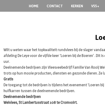
Skip
HOME
CONTACT
KERKEN
V55+
to
content
Loe
Wilt u weten waar het topkwaliteit rundvlees bij de slager vand
afdeling De Leye voor de vijfde keer ‘Loeren bij de Boeren’ . Dit 
uur.
Deelnemende bedrijven zijn Vleesveebedrijf Familie Van Rooij Wei
trots op hun mooie producten, diensten en gezonde dieren. Ze lat
Gratis
De toegang tot de bedrijven is tijdens het evenement ‘Loeren bij 
huifkarren tussen de deelnemende bedrijven.
Deelnemende bedrijven
Weivlees, St Lambertusstraat 108 te Cromvoirt.