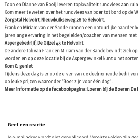
Toon en Dianne van Rooij leveren topkwaliteit rundvlees aan rui
Kom meer te weten over het rundvlees van boer tot bord op de Weiv
Zorgstal Helvoirt, Nieuwkuikseweg 26 te Helvoirt.
Frank en Miriam van der Sande runnen een natuurlijke paardenho
jarenlange ervaring in het begeleiden/coachen van mensen met 
Aspergebedrijf, De Gijzel 43 te Helvoirt.
De andere tak van Frank en Miriam van der Sande bevindt zich op 
worden en op deze locatie bij de Aspergewinkel kunt u het sorte
Kom & geniet
Tijdens deze dag is er op de erven van de deelnemende bedrijven 
op leuke prijzen waaronder “Boer zijn voor één dag”.
Meer informatie op de facebookpagina: Loeren bij de Boeren De 
Geef een reactie
Je e-mailadres wordt niet gepubliceerd.
Vereiste velden zijn 