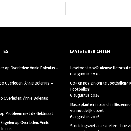
TIES
LAATSTE BERICHTEN
ser
op
Overleden: Annie Bolenius –
Leyetocht 2026: nieuwe fietsroute
8 augustus 2026
op
Overleden: Annie Bolenius –
60+ en nog zin om te voetballen?
Footballen!
6 augustus 2026
op
Overleden: Annie Bolenius –
Buxusplanten in brand in Biezenmor
vermoedelijk opzet
op
Probleem met de Geldmaat
6 augustus 2026
 Engelen
op
Overleden: Annie
Spreidingswet asielzoekers: hoe zi
kelmans