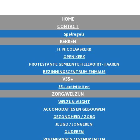
HOME
CONTACT
Spelregels
KERKEN
H. NICOLAASKERK
OPEN KERK
PROTESTANTE GEMEENTE HELEVOIRT-HAAREN
BEZINNINGSCENTRUM EMMAUS
V55+
55+ activiteiten
ZORG/WELZIJN
WELZIJN VUGHT
ACCOMODATIES EN GEBOUWEN
GEZONDHEID / ZORG
JEUGD / JONGEREN
OUDEREN
VERENIGINGEN / EVENEMENTEN