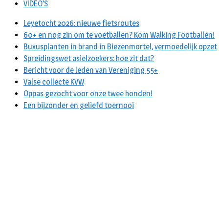
VIDEO’S
Leyetocht 2026: nieuwe fietsroutes
60+ en nog zin om te voetballen? Kom Walking Footballen!
Buxusplanten in brand in Biezenmortel, vermoedelijk opzet
Spreidingswet asielzoekers: hoe zit dat?
Bericht voor de leden van Vereniging 55+
Valse collecte KVW
Oppas gezocht voor onze twee honden!
Een bijzonder en geliefd toernooi