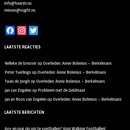
info@haaren.nu
nieuws@vught.nu
Fa
In
T
ce
st
wi
LAATSTE REACTIES
b
ag
tt
oo
ra
er
Nelleke de bresser
op
Overleden: Annie Bolenius – Berkelmans
k
m
Peter Tuerlings
op
Overleden: Annie Bolenius – Berkelmans
Twan de Jongh
op
Overleden: Annie Bolenius – Berkelmans
Jan van Engelen
op
Probleem met de Geldmaat
Jan en Roos van Engelen
op
Overleden: Annie Bolenius – Berkelmans
LAATSTE BERICHTEN
60+ en nog zin om te voetballen? Kom Walking Footballen!