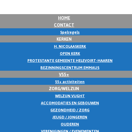
HOME
CONTACT
Spelregels
KERKEN
H. NICOLAASKERK
OPEN KERK
PROTESTANTE GEMEENTE HELEVOIRT-HAAREN
BEZINNINGSCENTRUM EMMAUS
V55+
55+ activiteiten
ZORG/WELZIJN
WELZIJN VUGHT
ACCOMODATIES EN GEBOUWEN
GEZONDHEID / ZORG
JEUGD / JONGEREN
OUDEREN
VERENIGINGEN / EVENEMENTEN