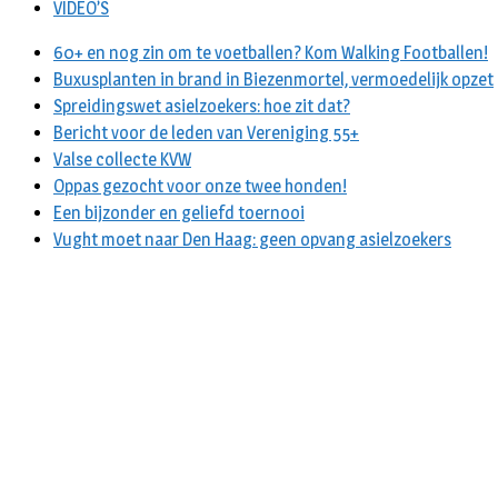
VIDEO’S
60+ en nog zin om te voetballen? Kom Walking Footballen!
Buxusplanten in brand in Biezenmortel, vermoedelijk opzet
Spreidingswet asielzoekers: hoe zit dat?
Bericht voor de leden van Vereniging 55+
Valse collecte KVW
Oppas gezocht voor onze twee honden!
Een bijzonder en geliefd toernooi
Vught moet naar Den Haag: geen opvang asielzoekers