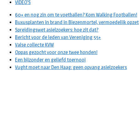
VIDEO’S
60+ en nog zin om te voetballen? Kom Walking Footballen!
Buxusplanten in brand in Biezenmortel, vermoedelijk opzet
Spreidingswet asielzoekers: hoe zit dat?
Bericht voor de leden van Vereniging 55+
Valse collecte KVW
Oppas gezocht voor onze twee honden!
Een bijzonder en geliefd toernooi
Vught moet naar Den Haag: geen opvang asielzoekers