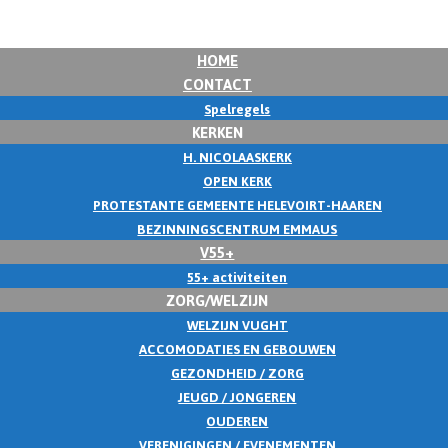
HOME
CONTACT
Spelregels
KERKEN
H. NICOLAASKERK
OPEN KERK
PROTESTANTE GEMEENTE HELEVOIRT-HAAREN
BEZINNINGSCENTRUM EMMAUS
V55+
55+ activiteiten
ZORG/WELZIJN
WELZIJN VUGHT
ACCOMODATIES EN GEBOUWEN
GEZONDHEID / ZORG
JEUGD / JONGEREN
OUDEREN
VERENIGINGEN / EVENEMENTEN