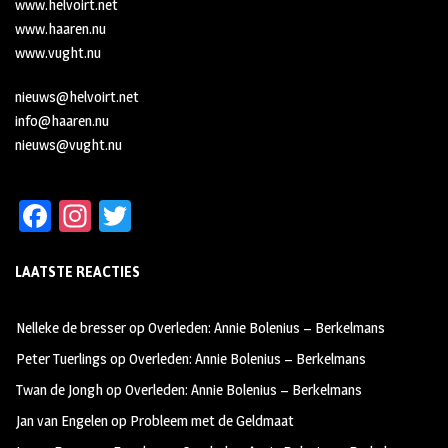
www.helvoirt.net
www.haaren.nu
www.vught.nu
nieuws@helvoirt.net
info@haaren.nu
nieuws@vught.nu
Fa
In
T
ce
st
wi
LAATSTE REACTIES
b
ag
tt
oo
ra
er
Nelleke de bresser
op
Overleden: Annie Bolenius – Berkelmans
k
m
Peter Tuerlings
op
Overleden: Annie Bolenius – Berkelmans
Twan de Jongh
op
Overleden: Annie Bolenius – Berkelmans
Jan van Engelen
op
Probleem met de Geldmaat