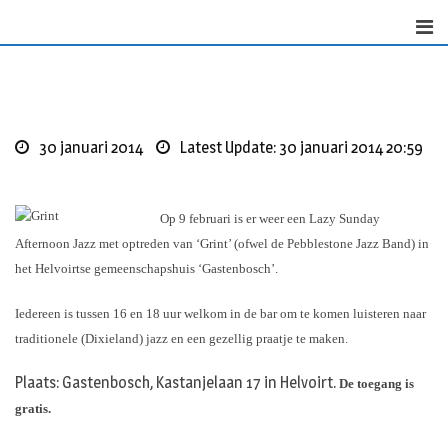
Skip
to
content
30 januari 2014
Latest Update: 30 januari 2014 20:59
Op 9 februari is er weer een Lazy Sunday
Afternoon Jazz met optreden van ‘Grint’ (ofwel de Pebblestone Jazz Band) in
het Helvoirtse gemeenschapshuis ‘Gastenbosch’.
Iedereen is tussen 16 en 18 uur welkom in de bar om te komen luisteren naar
traditionele (Dixieland) jazz en een gezellig praatje te maken.
Plaats: Gastenbosch, Kastanjelaan 17 in Helvoirt.
De toegang is
gratis.