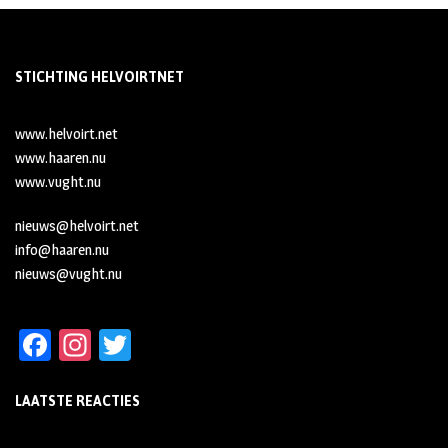
STICHTING HELVOIRTNET
www.helvoirt.net
www.haaren.nu
www.vught.nu
nieuws@helvoirt.net
info@haaren.nu
nieuws@vught.nu
Fa
In
T
ce
st
wi
LAATSTE REACTIES
b
ag
tt
oo
ra
er