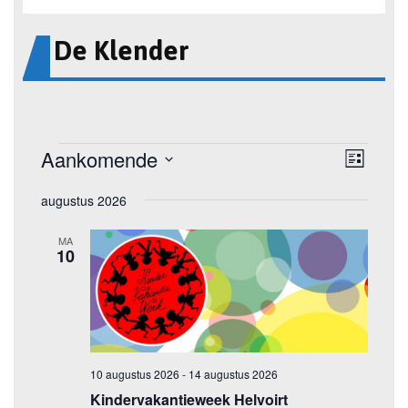
De Klender