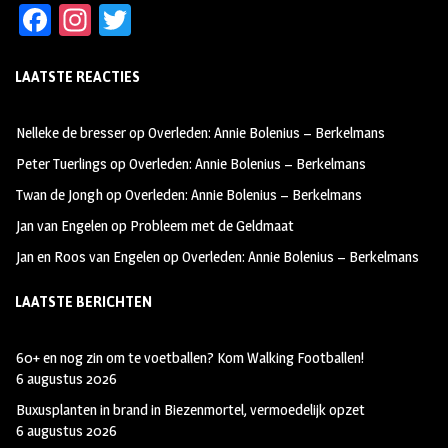
Fa
In
T
ce
st
wi
LAATSTE REACTIES
b
ag
tt
oo
ra
er
Nelleke de bresser
op
Overleden: Annie Bolenius – Berkelmans
k
m
Peter Tuerlings
op
Overleden: Annie Bolenius – Berkelmans
Twan de Jongh
op
Overleden: Annie Bolenius – Berkelmans
Jan van Engelen
op
Probleem met de Geldmaat
Jan en Roos van Engelen
op
Overleden: Annie Bolenius – Berkelmans
LAATSTE BERICHTEN
60+ en nog zin om te voetballen? Kom Walking Footballen!
6 augustus 2026
Buxusplanten in brand in Biezenmortel, vermoedelijk opzet
6 augustus 2026