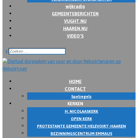
wijkradio
GEMEENTEBERICHTEN
VUGHT.NU
HAAREN.NU
VIDEO’S
x
HOME
CONTACT
Spelregels
KERKEN
H. NICOLAASKERK
OPEN KERK
PROTESTANTE GEMEENTE HELEVOIRT-HAAREN
BEZINNINGSCENTRUM EMMAUS