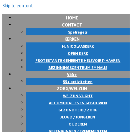
Skip to content
HOME
CONTACT
Spelregels
KERKEN
H. NICOLAASKERK
OPEN KERK
PROTESTANTE GEMEENTE HELEVOIRT-HAAREN
BEZINNINGSCENTRUM EMMAUS
V55+
55+ activiteiten
ZORG/WELZIJN
WELZIJN VUGHT
ACCOMODATIES EN GEBOUWEN
GEZONDHEID / ZORG
JEUGD / JONGEREN
OUDEREN
VERENIGINGEN / EVENEMENTEN