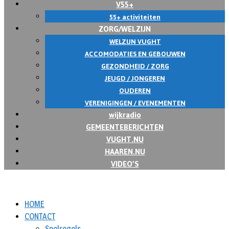
V55+
55+ activiteiten
ZORG/WELZIJN
WELZIJN VUGHT
ACCOMODATIES EN GEBOUWEN
GEZONDHEID / ZORG
JEUGD / JONGEREN
OUDEREN
VERENIGINGEN / EVENEMENTEN
wijkradio
GEMEENTEBERICHTEN
VUGHT.NU
HAAREN.NU
VIDEO’S
HOME
CONTACT
Spelregels