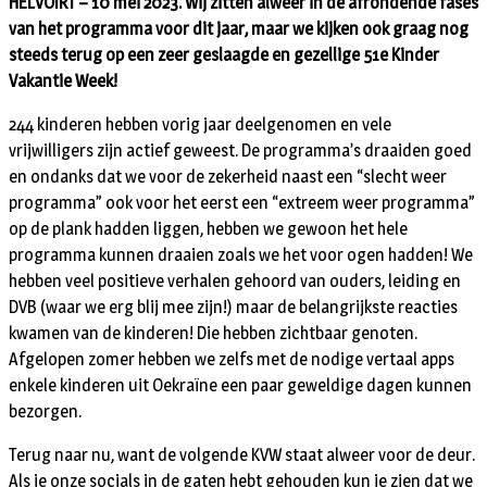
HELVOIRT – 10 mei 2023. Wij zitten alweer in de afrondende fases
van het programma voor dit jaar, maar we kijken ook graag nog
steeds terug op een zeer geslaagde en gezellige 51e Kinder
Vakantie Week!
244 kinderen hebben vorig jaar deelgenomen en vele
vrijwilligers zijn actief geweest. De programma’s draaiden goed
en ondanks dat we voor de zekerheid naast een “slecht weer
programma” ook voor het eerst een “extreem weer programma”
op de plank hadden liggen, hebben we gewoon het hele
programma kunnen draaien zoals we het voor ogen hadden! We
hebben veel positieve verhalen gehoord van ouders, leiding en
DVB (waar we erg blij mee zijn!) maar de belangrijkste reacties
kwamen van de kinderen! Die hebben zichtbaar genoten.
Afgelopen zomer hebben we zelfs met de nodige vertaal apps
enkele kinderen uit Oekraïne een paar geweldige dagen kunnen
bezorgen.
Terug naar nu, want de volgende KVW staat alweer voor de deur.
Als je onze socials in de gaten hebt gehouden kun je zien dat we