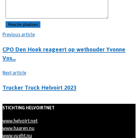
Previous article
CPO Den Hoek reageert op wethouder Yvonne
Vos…
Next article
Trucker Truck Helvoirt 2023
STICHTING HELVOIRTNET
www.helvoirt.net
www.haaren.nu
www.vught.nu