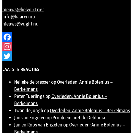
nieuws@helvoirt.net
info@haaren.nu
nieuws@vught.nu
Facebook
Instagram
Twitter
LAATSTE REACTIES
Nelleke de bresser
op
Overleden: Annie Bolenius –
Berkelmans
Peter Tuerlings
op
Overleden: Annie Bolenius –
Berkelmans
Twan de Jongh
op
Overleden: Annie Bolenius – Berkelmans
Jan van Engelen
op
Probleem met de Geldmaat
Jan en Roos van Engelen
op
Overleden: Annie Bolenius –
Berkelmans