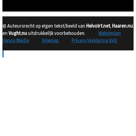
© Auteursrecht op eigen tekst/beeld van
Helvoirt.net
,
Haaren.nu
en
Vught.nu
uitdrukkelijk voorbehouden.
Webdesign
Vanoo Media
Sitemap
Privacy Verklaring AVG