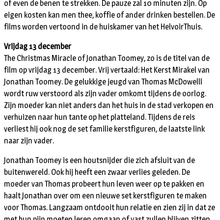
of even de benen te strekken. De pauze zal 10 minuten zijn. Op
eigen kosten kan men thee, koffie of ander drinken bestellen. De
films worden vertoond in de huiskamer van het HelvoirThuis.
Vrijdag 13 december
The Christmas Miracle of Jonathan Toomey, zo is de titel van de
film op vrijdag 13 december. Vrij vertaald: Het Kerst Mirakel van
Jonathan Toomey. De gelukkige jeugd van Thomas McDowelll
wordt ruw verstoord als zijn vader omkomt tijdens de oorlog.
Zijn moeder kan niet anders dan het huis in de stad verkopen en
verhuizen naar hun tante op het platteland. Tijdens de reis
verliest hij ook nog de set familie kerstfiguren, de laatste link
naar zijn vader.
Jonathan Toomey is een houtsnijder die zich afsluit van de
buitenwereld. Ook hij heeft een zwaar verlies geleden. De
moeder van Thomas probeert hun leven weer op te pakken en
haalt Jonathan over om een nieuwe set kerstfiguren te maken
voor Thomas. Langzaam ontdooit hun relatie en zien zij in dat ze
met hun pijn moeten leren omgaan of vast zullen blijven zitten