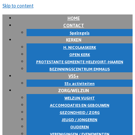
Skip to content
HOME
CONTACT
Spelregels
KERKEN
H. NICOLAASKERK
OPEN KERK
PROTESTANTE GEMEENTE HELEVOIRT-HAAREN
BEZINNINGSCENTRUM EMMAUS
V55+
55+ activiteiten
ZORG/WELZIJN
WELZIJN VUGHT
ACCOMODATIES EN GEBOUWEN
GEZONDHEID / ZORG
JEUGD / JONGEREN
OUDEREN
VERENIGINGEN / EVENEMENTEN