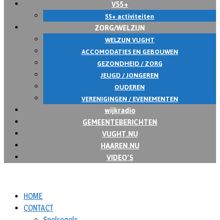
V55+
55+ activiteiten
ZORG/WELZIJN
WELZIJN VUGHT
ACCOMODATIES EN GEBOUWEN
GEZONDHEID / ZORG
JEUGD / JONGEREN
OUDEREN
VERENIGINGEN / EVENEMENTEN
wijkradio
GEMEENTEBERICHTEN
VUGHT.NU
HAAREN.NU
VIDEO’S
HOME
CONTACT
Spelregels