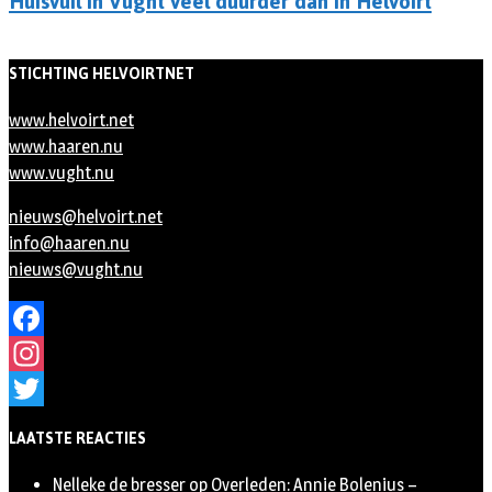
Huisvuil in Vught veel duurder dan in Helvoirt
STICHTING HELVOIRTNET
www.helvoirt.net
www.haaren.nu
www.vught.nu
nieuws@helvoirt.net
info@haaren.nu
nieuws@vught.nu
Facebook
Instagram
Twitter
LAATSTE REACTIES
Nelleke de bresser
op
Overleden: Annie Bolenius –