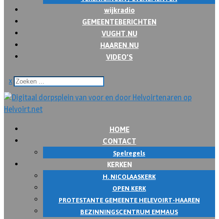
wijkradio
GEMEENTEBERICHTEN
VUGHT.NU
HAAREN.NU
VIDEO’S
x
HOME
CONTACT
Spelregels
KERKEN
H. NICOLAASKERK
OPEN KERK
PROTESTANTE GEMEENTE HELEVOIRT-HAAREN
BEZINNINGSCENTRUM EMMAUS