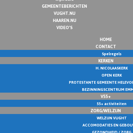
GEMEENTEBERICHTEN
VUGHT.NU
HAAREN.NU
VIDEO’S
HOME
CONTACT
Spelregels
KERKEN
H. NICOLAASKERK
OPEN KERK
PROTESTANTE GEMEENTE HELEVO
BEZINNINGSCENTRUM EM
V55+
55+ activiteiten
ZORG/WELZIJN
WELZIJN VUGHT
ACCOMODATIES EN GEBO
GEZONDHEID / ZORG