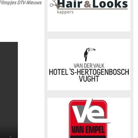
Filmpjes DTV-Nieuws
n