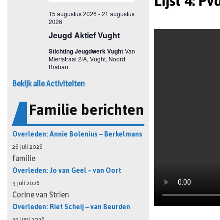
Lijst 4: P
Bekijk alle Activiteiten
Familie berichten
Overleden: Annie Bolenius – Berkelmans
26 juli 2026
familie
Overleden: Jo van Geel – van Oort
9 juli 2026
Corine van Strien
Overleden: Riet Scheij – van Beurden
29 juni 2026