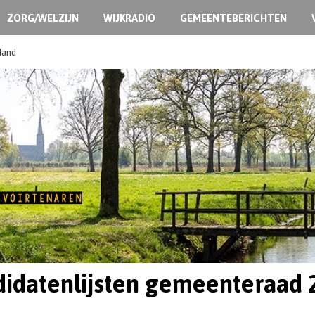
ZORG/WELZIJN
WIJKRADIO
GEMEENTEBERICHTEN
land
didatenlijsten gemeenteraad 