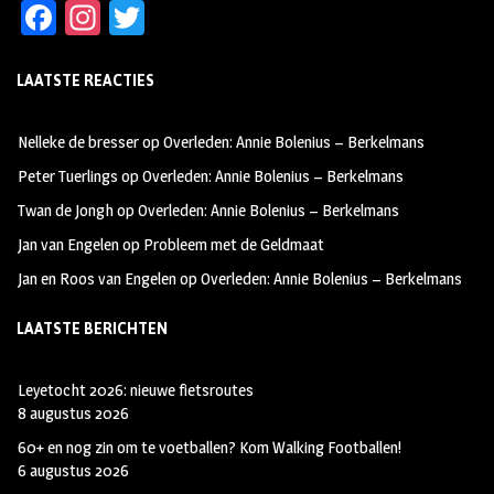
Fa
In
T
ce
st
wi
LAATSTE REACTIES
b
ag
tt
oo
ra
er
Nelleke de bresser
op
Overleden: Annie Bolenius – Berkelmans
k
m
Peter Tuerlings
op
Overleden: Annie Bolenius – Berkelmans
Twan de Jongh
op
Overleden: Annie Bolenius – Berkelmans
Jan van Engelen
op
Probleem met de Geldmaat
Jan en Roos van Engelen
op
Overleden: Annie Bolenius – Berkelmans
LAATSTE BERICHTEN
Leyetocht 2026: nieuwe fietsroutes
8 augustus 2026
60+ en nog zin om te voetballen? Kom Walking Footballen!
6 augustus 2026