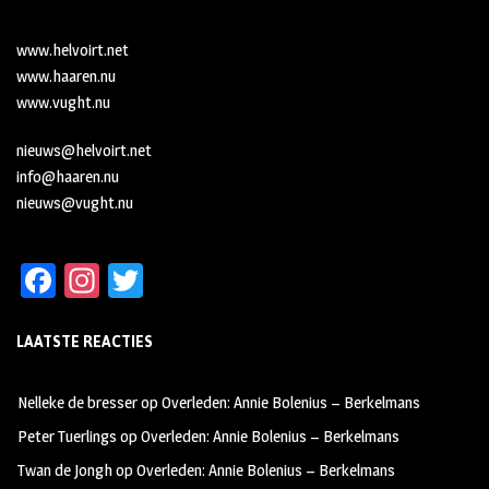
www.helvoirt.net
www.haaren.nu
www.vught.nu
nieuws@helvoirt.net
info@haaren.nu
nieuws@vught.nu
Fa
In
T
ce
st
wi
LAATSTE REACTIES
b
ag
tt
oo
ra
er
Nelleke de bresser
op
Overleden: Annie Bolenius – Berkelmans
k
m
Peter Tuerlings
op
Overleden: Annie Bolenius – Berkelmans
Twan de Jongh
op
Overleden: Annie Bolenius – Berkelmans