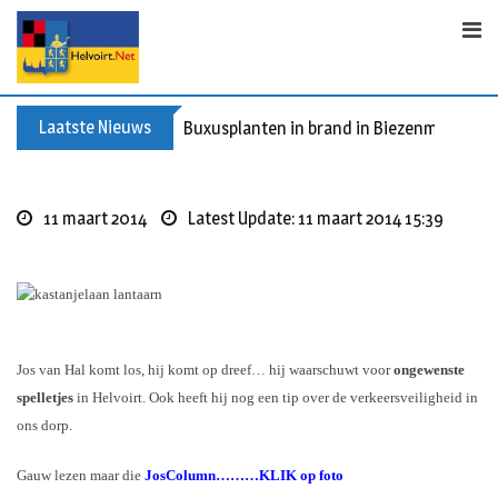
Skip
to
content
Laatste Nieuws
Buxusplanten in brand in Biezenmortel, v
11 maart 2014
Latest Update: 11 maart 2014 15:39
Jos van Hal komt los, hij komt op dreef… hij waarschuwt voor
ongewenste
spelletjes
in Helvoirt. Ook heeft hij nog een tip over de verkeersveiligheid in
ons dorp.
Gauw lezen maar die
JosColumn………KLIK op foto