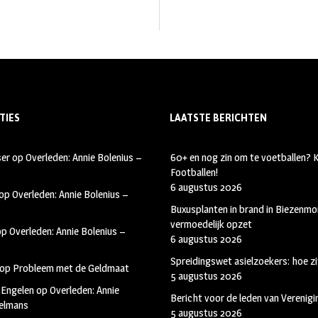
TIES
LAATSTE BERICHTEN
ser
op
Overleden: Annie Bolenius –
60+ en nog zin om te voetballen?
Footballen!
6 augustus 2026
op
Overleden: Annie Bolenius –
Buxusplanten in brand in Biezenmor
vermoedelijk opzet
op
Overleden: Annie Bolenius –
6 augustus 2026
Spreidingswet asielzoekers: hoe zi
op
Probleem met de Geldmaat
5 augustus 2026
 Engelen
op
Overleden: Annie
Bericht voor de leden van Verenig
kelmans
5 augustus 2026