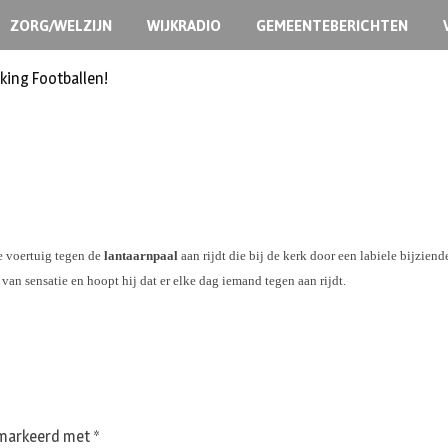
ZORG/WELZIJN
WIJKRADIO
GEMEENTEBERICHTEN
king Footballen!
e voertuig tegen de
lantaarnpaal
aan rijdt die bij de kerk door een labiele bijziend
an sensatie en hoopt hij dat er elke dag iemand tegen aan rijdt.
gemarkeerd met
*