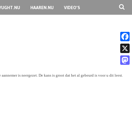
VUGHT.NU
HAAREN.NU
VIDEO’S
F
a
X
c
M
e
e aannemer is neergezet. De kans is groot dat het al gebeurd is voor u dit leest.
a
b
s
o
t
o
o
k
d
o