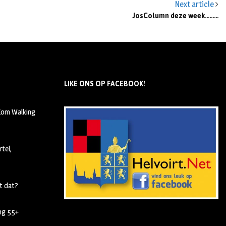
Next article
JosColumn deze week………
LIKE ONS OP FACEBOOK!
 Kom Walking
tel,
t dat?
ing 55+