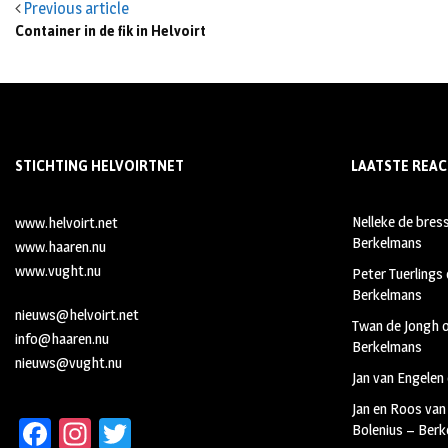
Previous article
Container in de fik in Helvoirt
STICHTING HELVOIRTNET
LAATSTE REAC
Nelleke de bres
www.helvoirt.net
Berkelmans
www.haaren.nu
www.vught.nu
Peter Tuerlings
Berkelmans
nieuws@helvoirt.net
Twan de Jongh
info@haaren.nu
Berkelmans
nieuws@vught.nu
Jan van Engelen
Jan en Roos van
Fa
In
T
Bolenius – Ber