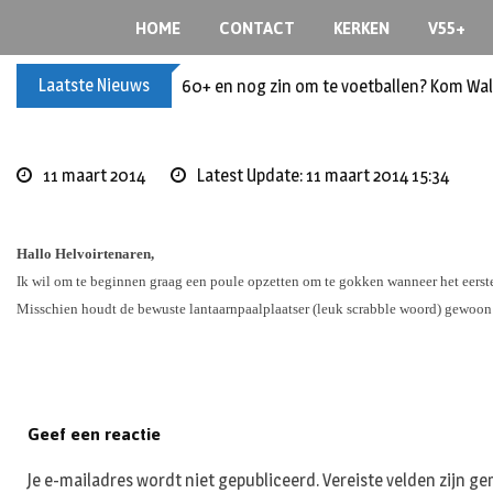
Skip
HOME
CONTACT
KERKEN
V55+
to
content
Laatste Nieuws
60+ en nog zin om te voetballen? Kom Wal
11 maart 2014
Latest Update: 11 maart 2014 15:34
Hallo Helvoirtenaren,
Ik wil om te beginnen graag een poule opzetten om te gokken wanneer het eerst
Misschien houdt de bewuste lantaarnpaalplaatser (leuk scrabble woord) gewoon v
Geef een reactie
Je e-mailadres wordt niet gepubliceerd.
Vereiste velden zijn 