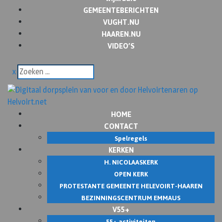
GEMEENTEBERICHTEN
VUGHT.NU
HAAREN.NU
VIDEO’S
x
HOME
CONTACT
Spelregels
KERKEN
H. NICOLAASKERK
OPEN KERK
PROTESTANTE GEMEENTE HELEVOIRT-HAAREN
BEZINNINGSCENTRUM EMMAUS
V55+
55+ activiteiten