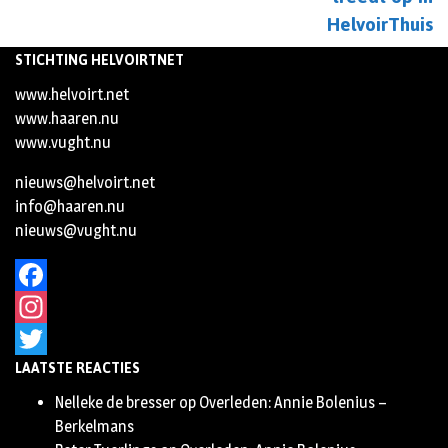
HelvoirThuis
STICHTING HELVOIRTNET
www.helvoirt.net
www.haaren.nu
www.vught.nu
nieuws@helvoirt.net
info@haaren.nu
nieuws@vught.nu
Facebook
Instagram
LAATSTE REACTIES
Twitter
Nelleke de bresser
op
Overleden: Annie Bolenius –
Berkelmans