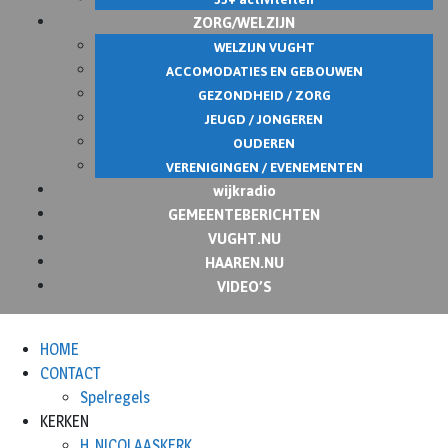
ZORG/WELZIJN
WELZIJN VUGHT
ACCOMODATIES EN GEBOUWEN
GEZONDHEID / ZORG
JEUGD / JONGEREN
OUDEREN
VERENIGINGEN / EVENEMENTEN
wijkradio
GEMEENTEBERICHTEN
VUGHT.NU
HAAREN.NU
VIDEO’S
HOME
CONTACT
Spelregels
KERKEN
H. NICOLAASKERK