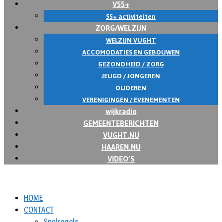
V55+
55+ activiteiten
ZORG/WELZIJN
WELZIJN VUGHT
ACCOMODATIES EN GEBOUWEN
GEZONDHEID / ZORG
JEUGD / JONGEREN
OUDEREN
VERENIGINGEN / EVENEMENTEN
wijkradio
GEMEENTEBERICHTEN
VUGHT.NU
HAAREN.NU
VIDEO’S
HOME
CONTACT
Spelregels