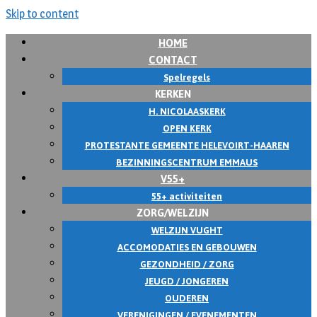
Skip to content
HOME
CONTACT
Spelregels
KERKEN
H. NICOLAASKERK
OPEN KERK
PROTESTANTE GEMEENTE HELEVOIRT-HAAREN
BEZINNINGSCENTRUM EMMAUS
V55+
55+ activiteiten
ZORG/WELZIJN
WELZIJN VUGHT
ACCOMODATIES EN GEBOUWEN
GEZONDHEID / ZORG
JEUGD / JONGEREN
OUDEREN
VERENIGINGEN / EVENEMENTEN