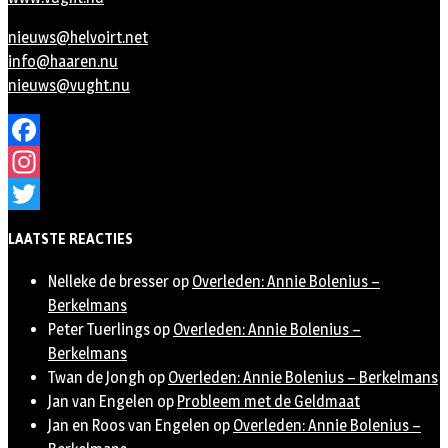
nieuws@helvoirt.net
info@haaren.nu
nieuws@vught.nu
Facebook
Instagram
Twitter
LAATSTE REACTIES
Nelleke de bresser
op
Overleden: Annie Bolenius –
Berkelmans
Peter Tuerlings
op
Overleden: Annie Bolenius –
Berkelmans
Twan de Jongh
op
Overleden: Annie Bolenius – Berkelmans
Jan van Engelen
op
Probleem met de Geldmaat
Jan en Roos van Engelen
op
Overleden: Annie Bolenius –