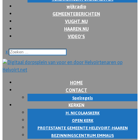
wijkradio
GEMEENTEBERICHTEN
VUGHT.NU
HAAREN.NU
VIDEO’S
x
HOME
CONTACT
Spelregels
KERKEN
H. NICOLAASKERK
OPEN KERK
PROTESTANTE GEMEENTE HELEVOIRT-HAAREN
BEZINNINGSCENTRUM EMMAUS