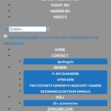
VUGHT.NU
HAAREN.NU
VIDEO’S
x
HOME
CONTACT
Spelregels
KERKEN
H. NICOLAASKERK
OPEN KERK
PROTESTANTE GEMEENTE HELEVOIRT-HAAREN
BEZINNINGSCENTRUM EMMAUS
V55+
55+ activiteiten
ZORG/WELZIJN