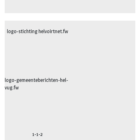
logo-stichting helvoirtnet.fw
logo-gemeenteberichten-hel-
vug.fw
1-1-2