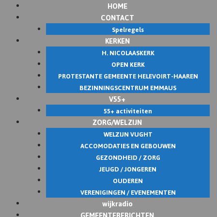
HOME
Skip
CONTACT
to
Spelregels
content
KERKEN
H. NICOLAASKERK
OPEN KERK
PROTESTANTE GEMEENTE HELEVOIRT-HAAREN
BEZINNINGSCENTRUM EMMAUS
V55+
55+ activiteiten
ZORG/WELZIJN
WELZIJN VUGHT
ACCOMODATIES EN GEBOUWEN
GEZONDHEID / ZORG
JEUGD / JONGEREN
OUDEREN
VERENIGINGEN / EVENEMENTEN
wijkradio
GEMEENTEBERICHTEN