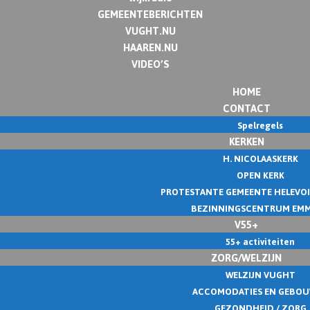
GEMEENTEBERICHTEN
VUGHT.NU
HAAREN.NU
VIDEO’S
HOME
CONTACT
Spelregels
KERKEN
H. NICOLAASKERK
OPEN KERK
PROTESTANTE GEMEENTE HELEVO
BEZINNINGSCENTRUM EM
V55+
55+ activiteiten
ZORG/WELZIJN
WELZIJN VUGHT
ACCOMODATIES EN GEBO
GEZONDHEID / ZORG