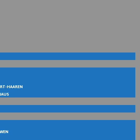
IRT-HAAREN
MAUS
UWEN