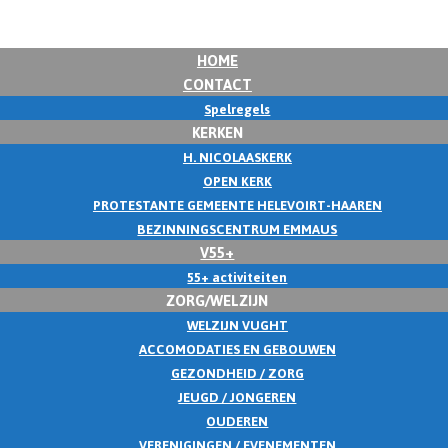
HOME
CONTACT
Spelregels
KERKEN
H. NICOLAASKERK
OPEN KERK
PROTESTANTE GEMEENTE HELEVOIRT-HAAREN
BEZINNINGSCENTRUM EMMAUS
V55+
55+ activiteiten
ZORG/WELZIJN
WELZIJN VUGHT
ACCOMODATIES EN GEBOUWEN
GEZONDHEID / ZORG
JEUGD / JONGEREN
OUDEREN
VERENIGINGEN / EVENEMENTEN