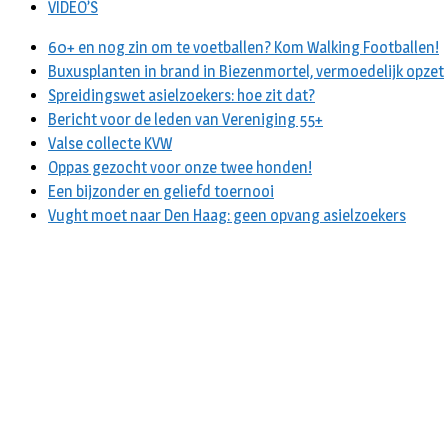
VIDEO’S
60+ en nog zin om te voetballen? Kom Walking Footballen!
Buxusplanten in brand in Biezenmortel, vermoedelijk opzet
Spreidingswet asielzoekers: hoe zit dat?
Bericht voor de leden van Vereniging 55+
Valse collecte KVW
Oppas gezocht voor onze twee honden!
Een bijzonder en geliefd toernooi
Vught moet naar Den Haag: geen opvang asielzoekers