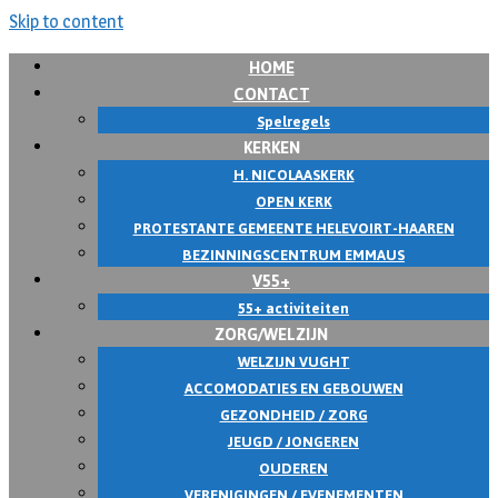
Skip to content
HOME
CONTACT
Spelregels
KERKEN
H. NICOLAASKERK
OPEN KERK
PROTESTANTE GEMEENTE HELEVOIRT-HAAREN
BEZINNINGSCENTRUM EMMAUS
V55+
55+ activiteiten
ZORG/WELZIJN
WELZIJN VUGHT
ACCOMODATIES EN GEBOUWEN
GEZONDHEID / ZORG
JEUGD / JONGEREN
OUDEREN
VERENIGINGEN / EVENEMENTEN