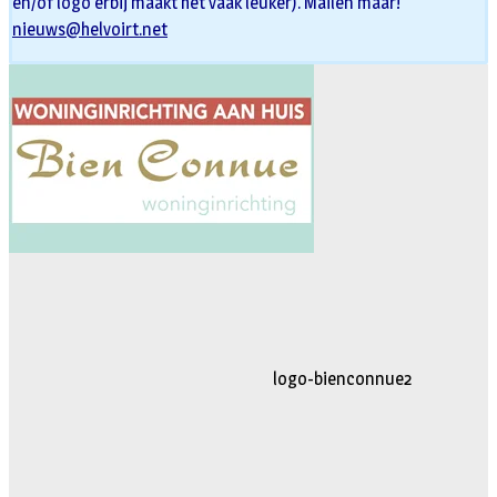
en/of logo erbij maakt het vaak leuker). Mailen maar!
nieuws@helvoirt.net
logo-movimiento.fw