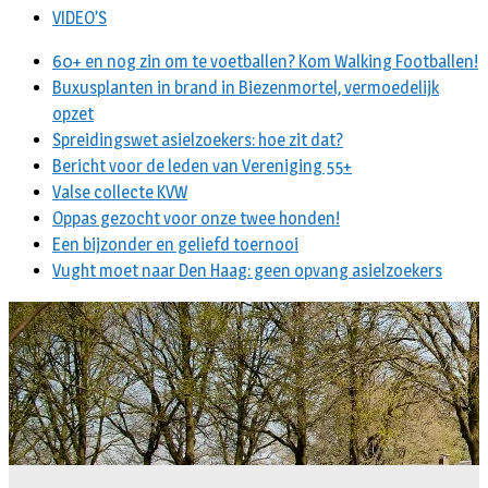
VIDEO’S
60+ en nog zin om te voetballen? Kom Walking Footballen!
Buxusplanten in brand in Biezenmortel, vermoedelijk
opzet
Spreidingswet asielzoekers: hoe zit dat?
Bericht voor de leden van Vereniging 55+
Valse collecte KVW
Oppas gezocht voor onze twee honden!
Een bijzonder en geliefd toernooi
Vught moet naar Den Haag: geen opvang asielzoekers