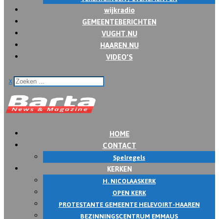
wijkradio
GEMEENTEBERICHTEN
VUGHT.NU
HAAREN.NU
VIDEO’S
x
HOME
CONTACT
Spelregels
KERKEN
H. NICOLAASKERK
OPEN KERK
PROTESTANTE GEMEENTE HELEVOIRT-HAAREN
BEZINNINGSCENTRUM EMMAUS