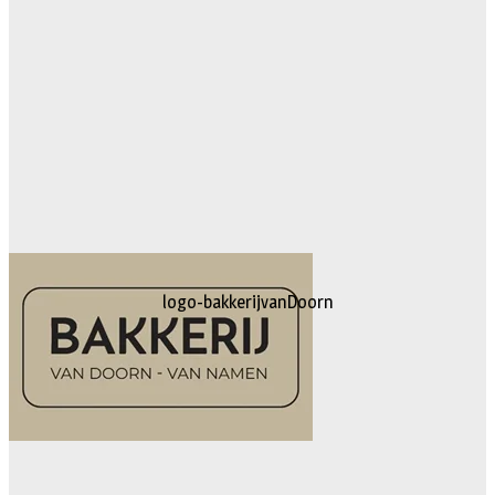
logo-bakkerijvanDoorn