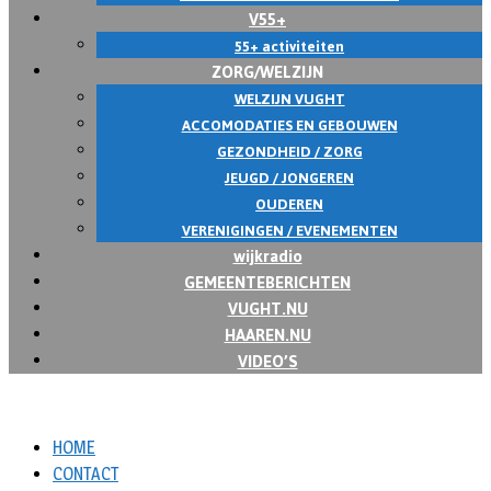
V55+
55+ activiteiten
ZORG/WELZIJN
WELZIJN VUGHT
ACCOMODATIES EN GEBOUWEN
GEZONDHEID / ZORG
JEUGD / JONGEREN
OUDEREN
VERENIGINGEN / EVENEMENTEN
wijkradio
GEMEENTEBERICHTEN
VUGHT.NU
HAAREN.NU
VIDEO’S
HOME
CONTACT