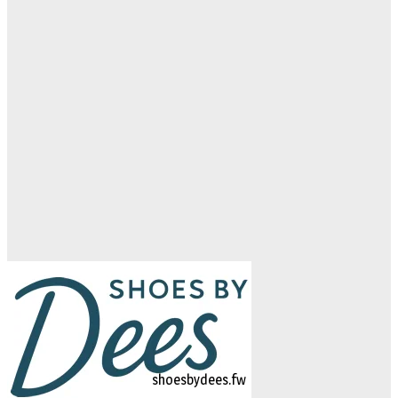
logo-studiebegeleidinghelvoirt