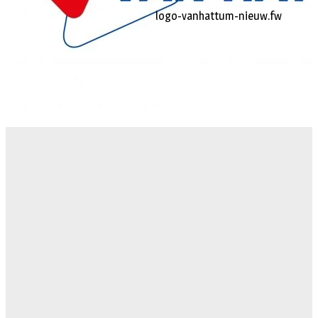
logo-vanhattum-nieuw.fw