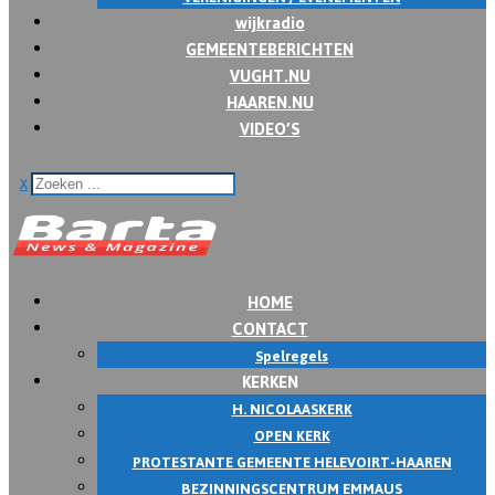
wijkradio
GEMEENTEBERICHTEN
VUGHT.NU
HAAREN.NU
VIDEO’S
x
HOME
CONTACT
Spelregels
KERKEN
H. NICOLAASKERK
OPEN KERK
PROTESTANTE GEMEENTE HELEVOIRT-HAAREN
BEZINNINGSCENTRUM EMMAUS