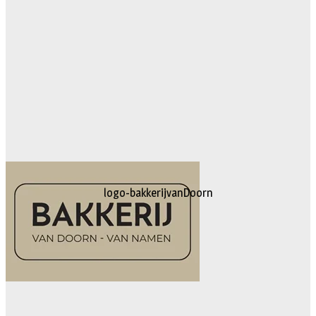
logo-bakkerijvanDoorn