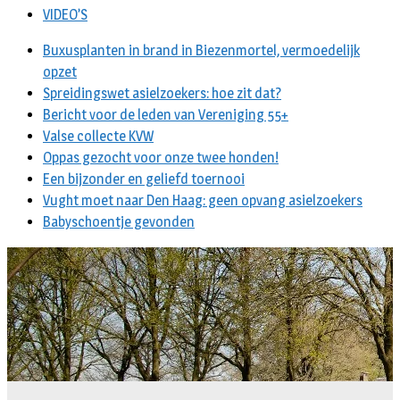
VIDEO’S
Buxusplanten in brand in Biezenmortel, vermoedelijk
opzet
Spreidingswet asielzoekers: hoe zit dat?
Bericht voor de leden van Vereniging 55+
Valse collecte KVW
Oppas gezocht voor onze twee honden!
Een bijzonder en geliefd toernooi
Vught moet naar Den Haag: geen opvang asielzoekers
Babyschoentje gevonden