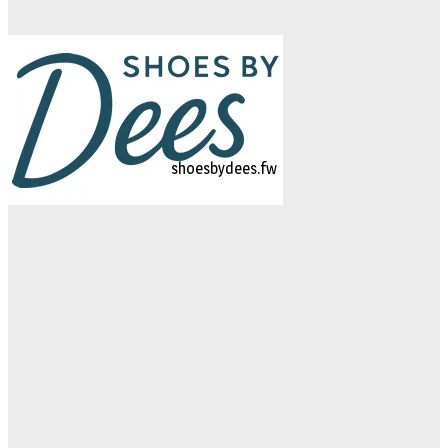
logo-studiebegeleidinghelvoirt