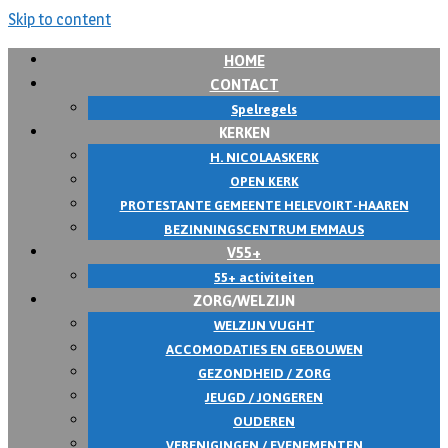
Skip to content
HOME
CONTACT
Spelregels
KERKEN
H. NICOLAASKERK
OPEN KERK
PROTESTANTE GEMEENTE HELEVOIRT-HAAREN
BEZINNINGSCENTRUM EMMAUS
V55+
55+ activiteiten
ZORG/WELZIJN
WELZIJN VUGHT
ACCOMODATIES EN GEBOUWEN
GEZONDHEID / ZORG
JEUGD / JONGEREN
OUDEREN
VERENIGINGEN / EVENEMENTEN