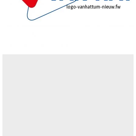
logo-vanhattum-nieuw.fw