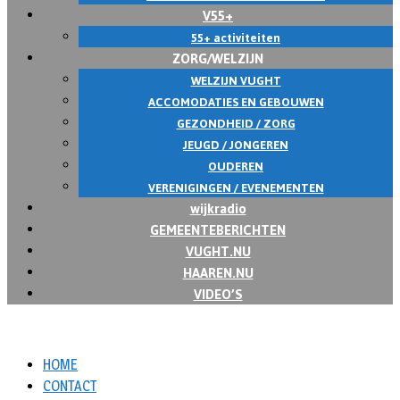
V55+
55+ activiteiten
ZORG/WELZIJN
WELZIJN VUGHT
ACCOMODATIES EN GEBOUWEN
GEZONDHEID / ZORG
JEUGD / JONGEREN
OUDEREN
VERENIGINGEN / EVENEMENTEN
wijkradio
GEMEENTEBERICHTEN
VUGHT.NU
HAAREN.NU
VIDEO’S
HOME
CONTACT