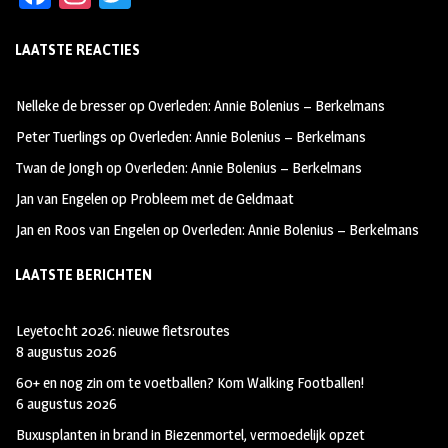
ce
st
wi
LAATSTE REACTIES
b
ag
tt
oo
ra
er
Nelleke de bresser
op
Overleden: Annie Bolenius – Berkelmans
k
m
Peter Tuerlings
op
Overleden: Annie Bolenius – Berkelmans
Twan de Jongh
op
Overleden: Annie Bolenius – Berkelmans
Jan van Engelen
op
Probleem met de Geldmaat
Jan en Roos van Engelen
op
Overleden: Annie Bolenius – Berkelmans
LAATSTE BERICHTEN
Leyetocht 2026: nieuwe fietsroutes
8 augustus 2026
60+ en nog zin om te voetballen? Kom Walking Footballen!
6 augustus 2026
Buxusplanten in brand in Biezenmortel, vermoedelijk opzet