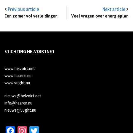
Previous article
Next article
Een zomer vol verleidingen
Veel vragen over energieplan
STICHTING HELVOIRTNET
www.helvoirt.net
www.haaren.nu
www.vught.nu
nieuws@helvoirt.net
info@haaren.nu
nieuws@vught.nu
Fa
In
T