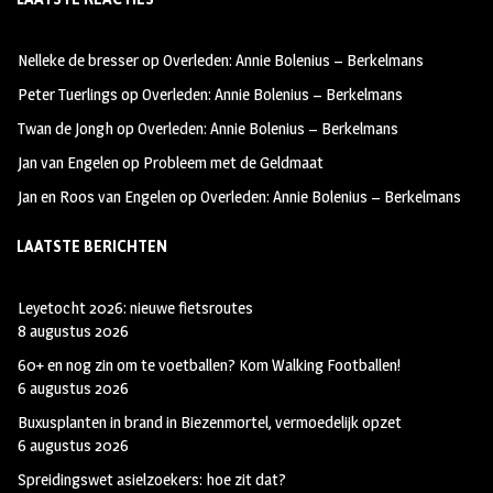
b
ag
tt
oo
ra
er
Nelleke de bresser
op
Overleden: Annie Bolenius – Berkelmans
k
m
Peter Tuerlings
op
Overleden: Annie Bolenius – Berkelmans
Twan de Jongh
op
Overleden: Annie Bolenius – Berkelmans
Jan van Engelen
op
Probleem met de Geldmaat
Jan en Roos van Engelen
op
Overleden: Annie Bolenius – Berkelmans
LAATSTE BERICHTEN
Leyetocht 2026: nieuwe fietsroutes
8 augustus 2026
60+ en nog zin om te voetballen? Kom Walking Footballen!
6 augustus 2026
Buxusplanten in brand in Biezenmortel, vermoedelijk opzet
6 augustus 2026
Spreidingswet asielzoekers: hoe zit dat?