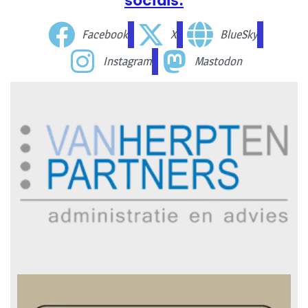
Facebook
X
BlueSky
Instagram
Mastodon