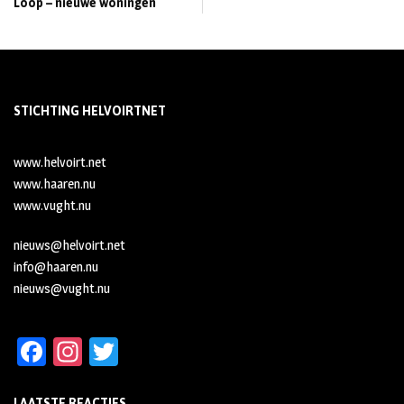
Loop – nieuwe woningen
STICHTING HELVOIRTNET
www.helvoirt.net
www.haaren.nu
www.vught.nu
nieuws@helvoirt.net
info@haaren.nu
nieuws@vught.nu
Fa
In
T
ce
st
wi
LAATSTE REACTIES