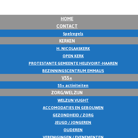
HOME
CONTACT
Spelregels
KERKEN
H. NICOLAASKERK
OPEN KERK
PROTESTANTE GEMEENTE HELEVOIRT-HAAREN
BEZINNINGSCENTRUM EMMAUS
V55+
55+ activiteiten
ZORG/WELZIJN
WELZIJN VUGHT
ACCOMODATIES EN GEBOUWEN
GEZONDHEID / ZORG
JEUGD / JONGEREN
OUDEREN
VERENIGINGEN / EVENEMENTEN