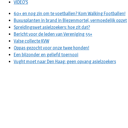
VIDEO’S
60+ en nog zin om te voetballen? Kom Walking Footballen!
Buxusplanten in brand in Biezenmortel, vermoedelijk opzet
Spreidingswet asielzoekers: hoe zit dat?
Bericht voor de leden van Vereniging 55+
Valse collecte KVW
Oppas gezocht voor onze twee honden!
Een bijzonder en geliefd toernooi
Vught moet naar Den Haag: geen opvang asielzoekers