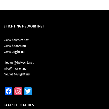
STICHTING HELVOIRTNET
www.helvoirt.net
www.haaren.nu
www.vught.nu
nieuws@helvoirt.net
info@haaren.nu
nieuws@vught.nu
Fa
In
T
ce
st
wi
LAATSTE REACTIES
b
ag
tt