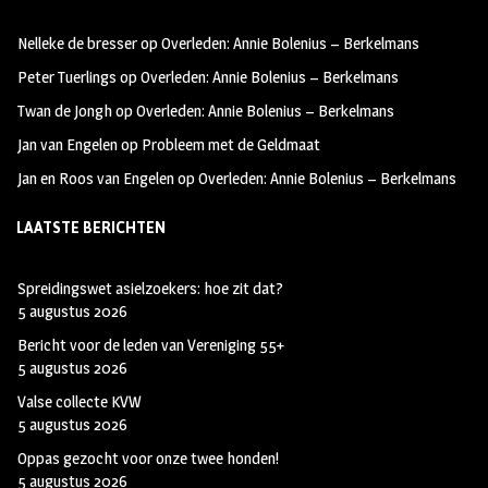
oo
ra
er
Nelleke de bresser
op
Overleden: Annie Bolenius – Berkelmans
k
m
Peter Tuerlings
op
Overleden: Annie Bolenius – Berkelmans
Twan de Jongh
op
Overleden: Annie Bolenius – Berkelmans
Jan van Engelen
op
Probleem met de Geldmaat
Jan en Roos van Engelen
op
Overleden: Annie Bolenius – Berkelmans
LAATSTE BERICHTEN
Spreidingswet asielzoekers: hoe zit dat?
5 augustus 2026
Bericht voor de leden van Vereniging 55+
5 augustus 2026
Valse collecte KVW
5 augustus 2026
Oppas gezocht voor onze twee honden!
5 augustus 2026