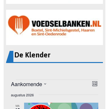
De Klender