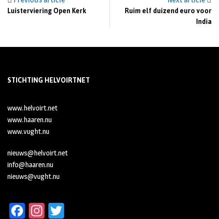
Luisterviering Open Kerk
Ruim elf duizend euro voor
India
STICHTING HELVOIRTNET
www.helvoirt.net
www.haaren.nu
www.vught.nu
nieuws@helvoirt.net
info@haaren.nu
nieuws@vught.nu
Fa
In
T