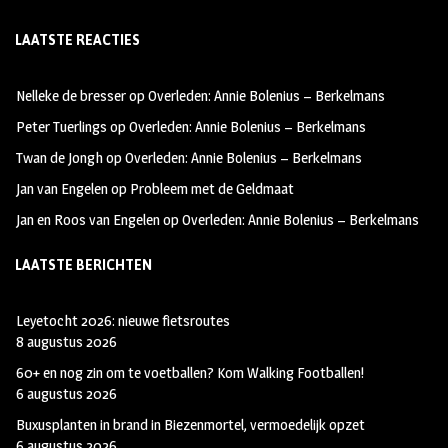
ce
st
wi
LAATSTE REACTIES
b
ag
tt
oo
ra
er
Nelleke de bresser
op
Overleden: Annie Bolenius – Berkelmans
k
m
Peter Tuerlings
op
Overleden: Annie Bolenius – Berkelmans
Twan de Jongh
op
Overleden: Annie Bolenius – Berkelmans
Jan van Engelen
op
Probleem met de Geldmaat
Jan en Roos van Engelen
op
Overleden: Annie Bolenius – Berkelmans
LAATSTE BERICHTEN
Leyetocht 2026: nieuwe fietsroutes
8 augustus 2026
60+ en nog zin om te voetballen? Kom Walking Footballen!
6 augustus 2026
Buxusplanten in brand in Biezenmortel, vermoedelijk opzet
6 augustus 2026